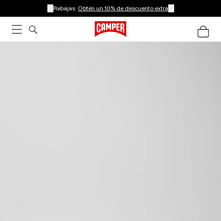
Rebajas:
Obtén un 10% de descuento extra