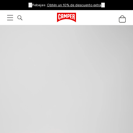
Rebajas:
Obtén un 10% de descuento extra