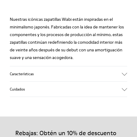
Nuestras icónicas zapatillas Wabi están inspiradas en el
minimalismo japonés. Fabricadas con la idea de mantener los
componentes y los procesos de producción al mínimo, estas
zapatillas continúan redefiniendo la comodidad interior más
de veinte años después de su debut con una amortiguación
suave y una sensación acogedora.
Características
Empeine
Cuidados
Textil
Color
Azul
Suela/Características
Nuestros zapatos se han fabricado con materiales de primera
92% goma / 8% goma reciclada
calidad cuidadosamente seleccionados. El uso de productos
Plantilla
adecuados para el cuidado del calzado los protegerá y
Rebajas: Obtén un 10% de descuento
EVA
garantizará que duren más tiempo.