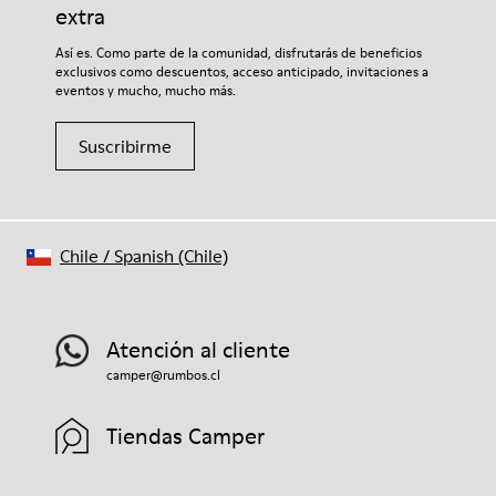
Lining
extra
74% textile (90% wool - 10% polyester) 26% recycled
Si deseas obtener información detallada sobre cómo cuidar de
Así es. Como parte de la comunidad, disfrutarás de beneficios
polyester
tu par, visita nuestra
Guía para el cuidado del calzado
.
exclusivos como descuentos, acceso anticipado, invitaciones a
eventos y mucho, mucho más.
Suscribirme
Chile
/
Spanish (Chile)
Atención al cliente
camper@rumbos.cl
Tiendas Camper