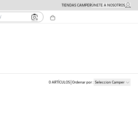
TIENDAS CAMPER
ÚNETE A NOSOTROS
MI CUE
0
ARTÍCULOS
Ordenar por
:
Seleccion Camper