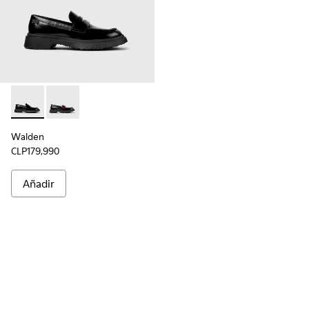
Walden - K201116-019 - Mocasines negros de piel para mujer
Walden - K201116-042
Walden
CLP179,990
Añadir