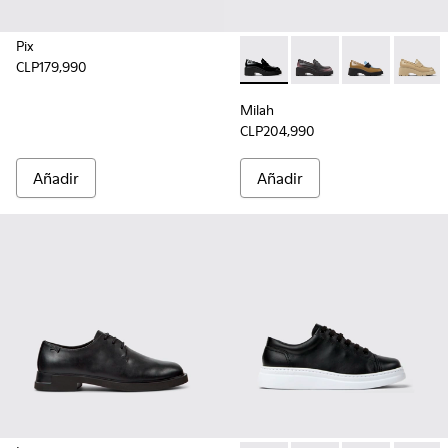
Pix
CLP179,990
Milah - K201425-002 - Mocasi
Milah - K201425-033
Milah - K2014
Milah -
Milah
CLP204,990
Añadir
Añadir