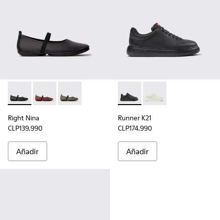
Right Nina - K201643-002 - Zapatos de piel negra para mujer
Right Nina - K201643-012
Right Nina - K201643-011
Runner K21 - K201438-015 - Z
Runner K21 - K201438
Right Nina
Runner K21
CLP139,990
CLP174,990
Añadir
Añadir