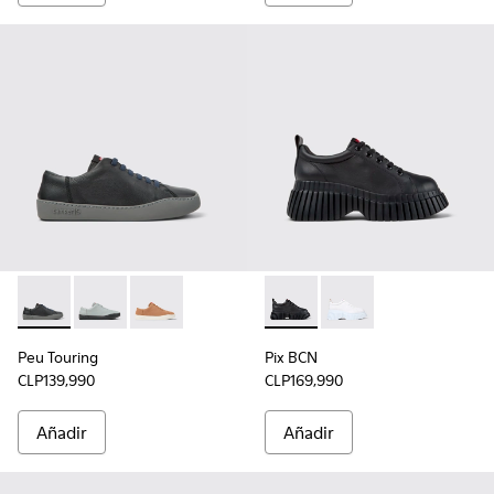
Peu Touring - K200877-031 - Sneaker de piel negra para muje
Peu Touring - K200877-054
Peu Touring - K200877-051
Pix BCN - K201807-002 - Zapa
Pix BCN - K201807-00
Peu Touring
Pix BCN
CLP139,990
CLP169,990
Añadir
Añadir