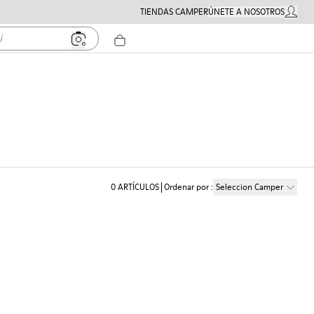
TIENDAS CAMPER
ÚNETE A NOSOTROS
MI CUE
0
ARTÍCULOS
Ordenar por
:
Seleccion Camper