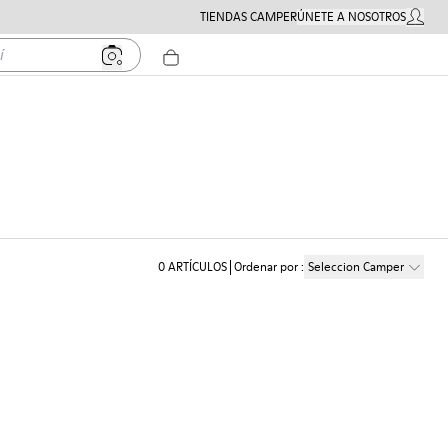
TIENDAS CAMPER
ÚNETE A NOSOTROS
MI CUE
0
ARTÍCULOS
Ordenar por
:
Seleccion Camper