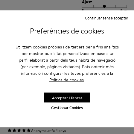
Ajust
Petit
Gran
Amplada
Continuar sense acceptar
Estret
Ample
Preferències de cookies
·
Anonymous
fa 5 anys
Utilitzem cookies pròpies i de tercers per a fins analítics
Come camminare scalzi ma molto meglio.
i per mostrar publicitat personalitzada en base a un
Un comfort così mai provato prima. Un caldo abbraccio
perfil elaborat a partir dels teus hàbits de navegació
(per exemple, pàgines visitades). Pots obtenir més
Traduir Ressenya
informació i configurar les teves preferències a la
Política de cookies
.
Ajust
Acceptar i Tancar
Petit
Gran
Amplada
Gestionar Cookies
Estret
Ample
·
Anonymous
fa 4 anys