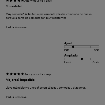
·
Anonymous
fa 4 anys
Comodidad
Muy cómodas! Ya las tenía previamente y las he comprado de nuevo
porque a parte de cómodas son muy resistentes
Traduir Ressenya
Ajust
Petit
Gran
Amplada
Estret
Ample
·
Anonymous
fa 5 anys
Mejores? Imposible
Llevo usándolas ya unos añosson cálidas y cómodas y duraderas.
Traduir Ressenya