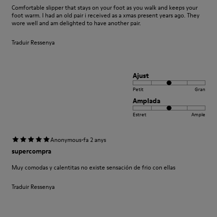
Comfortable slipper that stays on your foot as you walk and keeps your
foot warm. I had an old pair i received as a xmas present years ago. They
wore well and am delighted to have another pair.
Traduir Ressenya
Ajust
Petit
Gran
Amplada
Estret
Ample
·
Anonymous
fa 2 anys
supercompra
Muy comodas y calentitas no existe sensación de frio con ellas
Traduir Ressenya