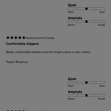
Ajust
Petit
Gran
Amplada
Estret
Ample
·
Anonymous
fa 5 anys
Comfortable slippers
Really comfortable slippers and the bright colour is very cheery
Traduir Ressenya
Ajust
Petit
Gran
Amplada
Estret
Ample