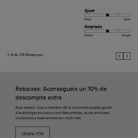
Ajust
Petit
Gran
Amplada
Estret
Ample
1–8 de 274 Ressenyes
Rebaixes: Aconsegueix un 10% de
descompte extra
Això mateix. Com a membre de la comunitat podràs gaudir
d’avantatges exclusius com descomptes, accés anticipat,
invitacions a esdeveniments i molt més.
Uneix-t’hi