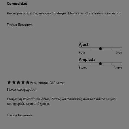
Comodidad
Pesan poco buen agarre diseño alegre. Ideales para teletrabajo con estilo
Traduir Ressenya
Ajust
Petit
Gran
Amplada
Estret
Ample
·
Anonymous
fa 4 anys
Πολύ καλή αγορά!
Εξαιρετική ποιότητα και ανεση. Ζεστές και ανθεκτικές είναι το δευτερο ζευγάρι
που αγοράζω μετά από χρόνια.
Traduir Ressenya