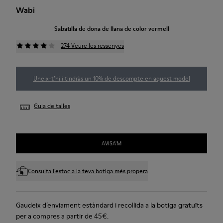
Wabi
Sabatilla de dona de llana de color vermell
274 Veure les ressenyes
Uneix-t’hi i tindràs un 10% de descompte en aquest model
Guia de talles
AVISA'M
Consulta l’estoc a la teva botiga més propera
Gaudeix d’enviament estàndard i recollida a la botiga gratuïts
per a compres a partir de 45€.