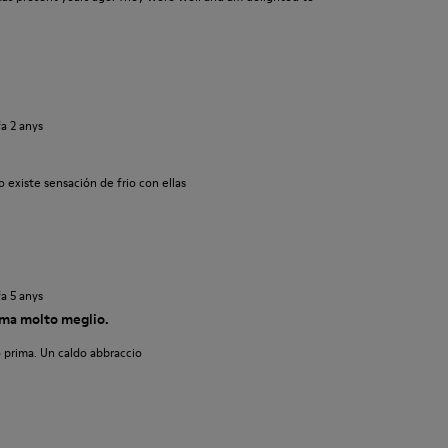
fa 2 anys
 existe sensación de frio con ellas
fa 5 anys
ma molto meglio.
 prima. Un caldo abbraccio