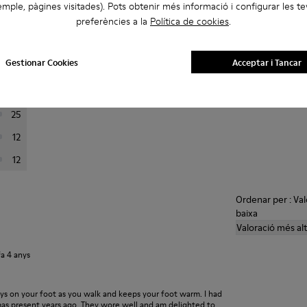
mple, pàgines visitades). Pots obtenir més informació i configurar les t
preferències a la
Política de cookies
.
continuació per filtrar les ressenyes.
Gestionar Cookies
Acceptar i Tancar
201
24
25
12
12
Ordenar per : Va
baixa
Valoració més al
fa 4 anys
ays on your foot as you walk and keeps your foot warm. I had
xmas present years ago. They wore well and am delighted to