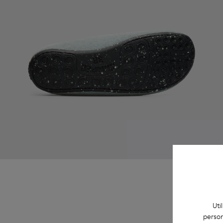
Uti
person