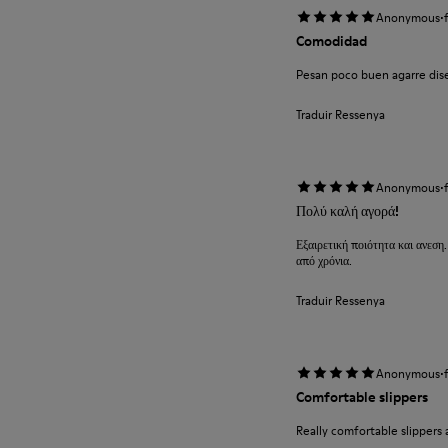
·
Anonymous
Comodidad
Pesan poco buen agarre diseñ
Traduir Ressenya
·
Anonymous
Πολύ καλή αγορά!
Εξαιρετική ποιότητα και ανεση.
από χρόνια.
Traduir Ressenya
·
Anonymous
Comfortable slippers
Really comfortable slippers 