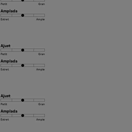
Petit
Gran
Amplada
Estret
Ample
Ajust
Petit
Gran
Amplada
Estret
Ample
Ajust
Petit
Gran
Amplada
Estret
Ample