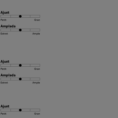
Ajust
Petit
Gran
Amplada
Estret
Ample
Ajust
Petit
Gran
Amplada
Estret
Ample
Ajust
Petit
Gran