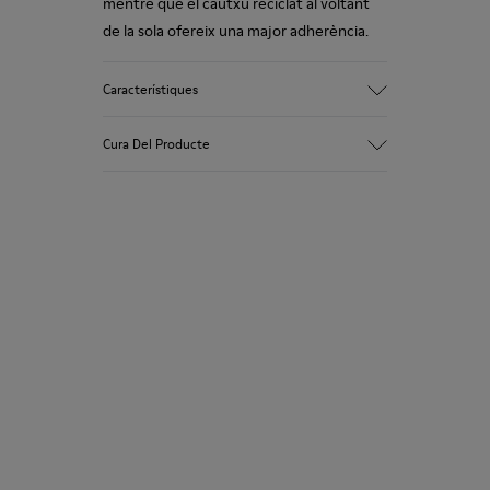
mentre que el cautxú reciclat al voltant
de la sola ofereix una major adherència.
Característiques
90% Teixit de llana
Cura Del Producte
Color: Blau clar
Sola de cautxú: extraordinària adherència
Folre hivernal: resistents a l’hivern -
confort tèrmic
Les nostres sabates es confeccionen amb
Folre: 72 % Teixit (90% Llana - 10%
materials de primera qualitat, curosament
Polièster) 28 % Polièster
seleccionats. Utilitzant productes
específics per a calçat, les protegiràs i
aconseguiràs que durin més.
Si necessites indicacions precises sobre
com tenir cura de les teves sabates, pots
visitar la nostra
Guia de manteniment de
sabates