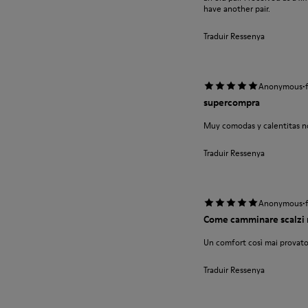
have another pair.
Traduir Ressenya
·
Anonymous
supercompra
Muy comodas y calentitas no
Traduir Ressenya
·
Anonymous
Come camminare scalzi 
Un comfort così mai provato
Traduir Ressenya