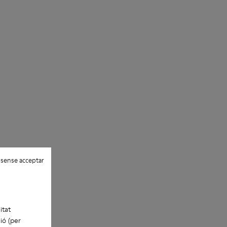
 sense acceptar
itat
ió (per