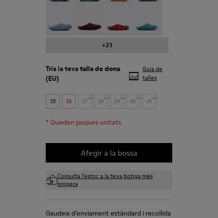
Wabi - 20889-123
Wabi - 20889-110
Wabi - 20889-107
Wabi - 20889-103
+23
Tria la teva
talla de dona
Guia de
(EU)
talles
35
36
37
38
39
40
41
*
Queden poques unitats
Afegir a la bossa
Consulta l’estoc a la teva botiga més
propera
Gaudeix d’enviament estàndard i recollida