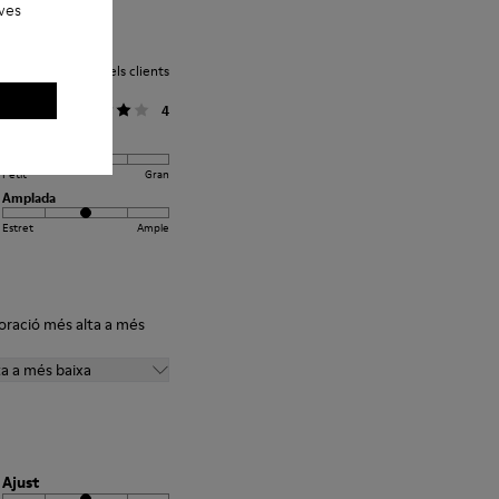
eves
Valoració mitjana dels clients
General
4
Ajust
Petit
Gran
Amplada
Estret
Ample
loració més alta a més
ta a més baixa
Ajust