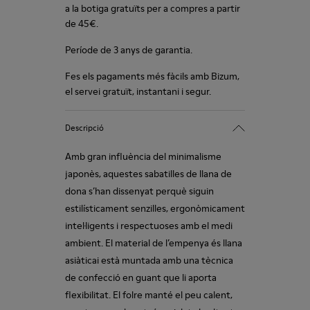
a la botiga gratuïts per a compres a partir
de 45€.
Període de 3 anys de garantia.
Fes els pagaments més fàcils amb Bizum,
el servei gratuït, instantani i segur.
Descripció
Amb gran influència del minimalisme
japonès, aquestes sabatilles de llana de
dona s’han dissenyat perquè siguin
estilísticament senzilles, ergonòmicament
intel·ligents i respectuoses amb el medi
ambient. El material de l’empenya és llana
asiàticai està muntada amb una tècnica
de confecció en guant que li aporta
flexibilitat. El folre manté el peu calent,