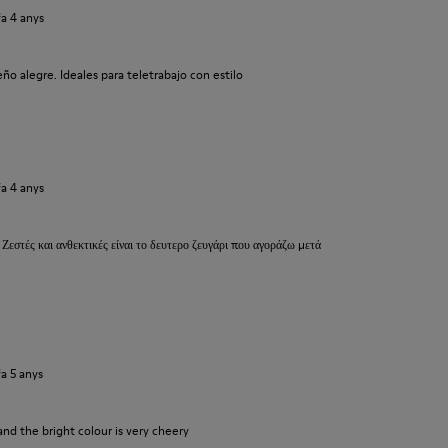
fa 4 anys
o alegre. Ideales para teletrabajo con estilo
fa 4 anys
 Ζεστές και ανθεκτικές είναι το δευτερο ζευγάρι που αγοράζω μετά
fa 5 anys
and the bright colour is very cheery