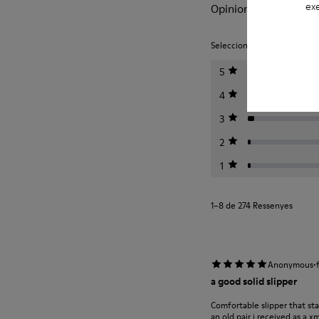
exe
Opinions de Wabi
Seleccioneu una puntuació a 
5
4
3
2
1
1–8 de 274 Ressenyes
·
Anonymous
a good solid slipper
Comfortable slipper that st
an old pair i received as a 