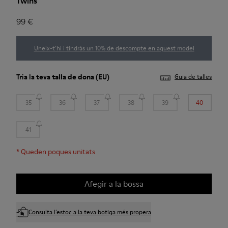
Twins
99 €
Uneix-t’hi i tindràs un 10% de descompte en aquest model
Tria la teva
talla de dona
(EU)
Guia de talles
35
36
37
38
39
40
41
*
Queden poques unitats
Afegir a la bossa
Consulta l’estoc a la teva botiga més propera