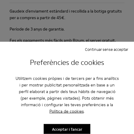
Gaudeix d’enviament estàndard i recollida a la botiga gratuïts
per a compres a partir de 45€.
Període de 3 anys de garantia.
Fes els pagaments més fàcils amb Bizum, el servei gratuït,
instantani i segur.
Continuar sense acceptar
Preferències de cookies
Descripció
Per a la temporada primavera/estiu 2013, Camper presenta
Utilitzem cookies pròpies i de tercers per a fins analítics
TWINS en versió sandàlia oberta de color taronja i taronges
i per mostrar publicitat personalitzada en base a un
pintades a la plantilla i fabricada amb pell de plena flor.
perfil elaborat a partir dels teus hàbits de navegació
(per exemple, pàgines visitades). Pots obtenir més
informació i configurar les teves preferències a la
Cura Del Producte
Política de cookies
.
Acceptar i Tancar
Les nostres sabates es confeccionen amb materials de