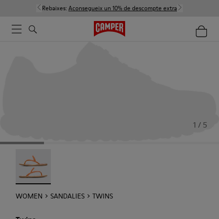
Rebaixes:
Aconsegueix un 10% de descompte extra
1 / 5
Twins - 21792-002
WOMEN
SANDALIES
TWINS