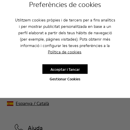
Preferències de cookies
Utilitzem cookies pròpies i de tercers per a fins analítics
i per mostrar publicitat personalitzada en base a un
Rebaixes: Aconsegueix un 10% de
perfil elaborat a partir dels teus hàbits de navegació
(per exemple, pàgines visitades). Pots obtenir més
descompte extra
informació i configurar les teves preferències a la
Això mateix. Com a membre de la comunitat podràs gaudir
Política de cookies
.
d’avantatges exclusius com descomptes, accés anticipat,
invitacions a esdeveniments i molt més.
Acceptar i Tancar
Uneix-t’hi
Gestionar Cookies
Espanya
/
Català
Ajuda