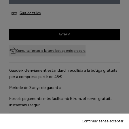
Guia de talles
AVISA'M
Consulta l’estoc a la teva botiga més propera
Gaudeix d’enviament estàndard i recollida a la botiga gratuïts
per a compres a partir de 45€.
Període de 3 anys de garantia.
Fes els pagaments més fàcils amb Bizum, el servei gratuït,
instantani i segur.
Cura Del Producte
Continuar sense acceptar