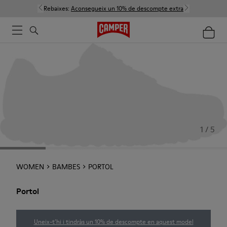
Rebaixes:
Aconsegueix un 10% de descompte extra
1 / 5
WOMEN
BAMBES
PORTOL
Portol
Uneix-t’hi i tindràs un 10% de descompte en aquest model