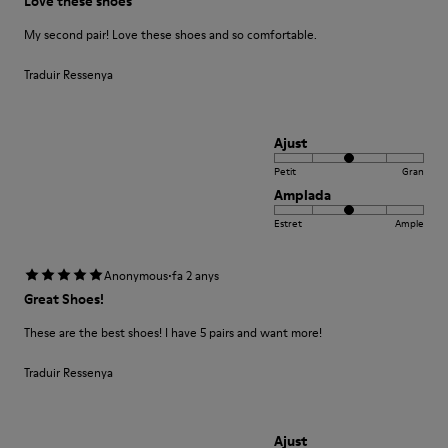
Love these shoes
My second pair! Love these shoes and so comfortable.
Traduir Ressenya
Ajust
Petit
Gran
Amplada
Estret
Ample
·
Anonymous
fa 2 anys
Great Shoes!
These are the best shoes! I have 5 pairs and want more!
Traduir Ressenya
Ajust