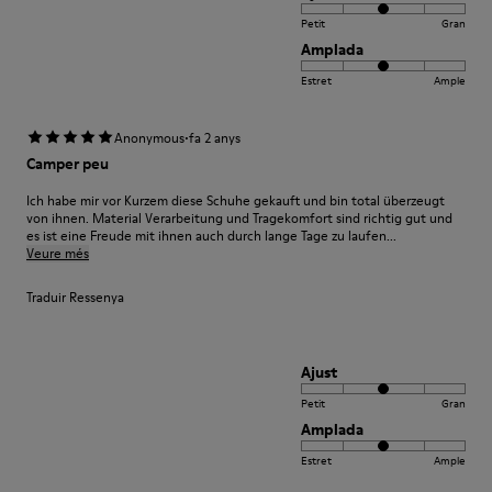
Petit
Gran
Amplada
Estret
Ample
·
Anonymous
fa 2 anys
Camper peu
Ich habe mir vor Kurzem diese Schuhe gekauft und bin total überzeugt
von ihnen. Material Verarbeitung und Tragekomfort sind richtig gut und
es ist eine Freude mit ihnen auch durch lange Tage zu laufen...
Veure més
Traduir Ressenya
Ajust
Petit
Gran
Amplada
Estret
Ample