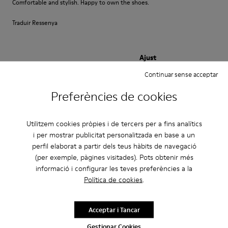
Comfortable and stylish. Happy to own the shoes.
Traduir Ressenya
Ajust
Petit
Gran
Continuar sense acceptar
Amplada
Preferències de cookies
Estret
Ample
Utilitzem cookies pròpies i de tercers per a fins analítics
·
Anonymous
fa 3 anys
i per mostrar publicitat personalitzada en base a un
Excelente
perfil elaborat a partir dels teus hàbits de navegació
Muy comodo excelente compra me gusto
(per exemple, pàgines visitades). Pots obtenir més
informació i configurar les teves preferències a la
Traduir Ressenya
Política de cookies
.
Ajust
Acceptar i Tancar
Petit
Gran
Gestionar Cookies