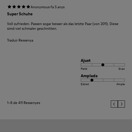
·
Anonymous
fa 5 anys
Super Schuhe
Voll zufrieden. Passen sogar besser als das letzte Paar (von 2011). Diese
simd viel schmaler geschnitten.
Traduir Ressenya
Ajust
Petit
Gran
Amplada
Estret
Ample
1–8 de 411 Ressenyes