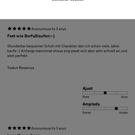
Amplada
Estret
Ample
·
Anonymous
fa 3 anys
Fast wie Barfußlaufen:-)
Wunderbar bequemer Schuh mit Charakter den ich schon viele Jahre
kaufe:-) Anfangs manchmal etwas eng passt sich aber sehr schnell an und
sitzt perfekt.
Traduir Ressenya
Ajust
Petit
Gran
Amplada
Estret
Ample
·
Anonymous
fa 3 anys