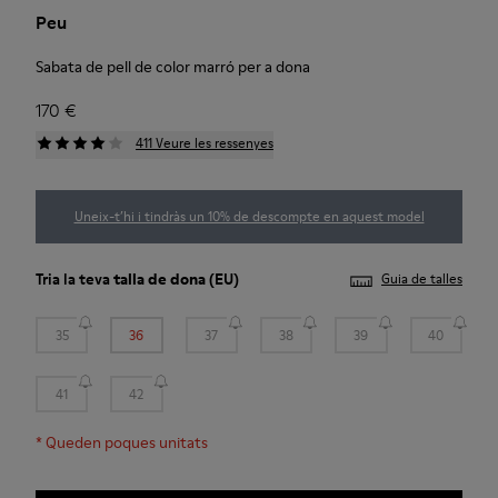
Peu
Sabata de pell de color marró per a dona
170 €
411 Veure les ressenyes
Uneix-t’hi i tindràs un 10% de descompte en aquest model
Tria la teva
talla de dona
(EU)
Guia de talles
35
36
37
38
39
40
41
42
*
Queden poques unitats