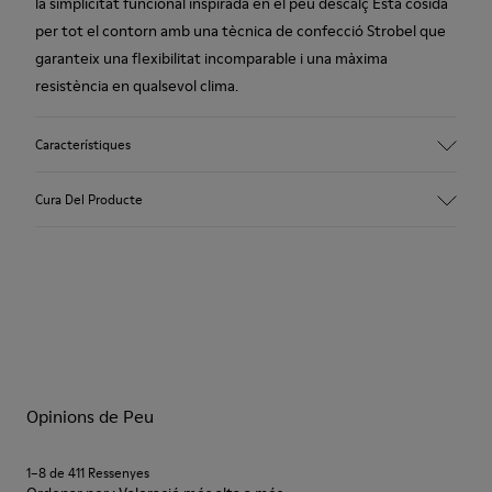
la simplicitat funcional inspirada en el peu descalç Està cosida
per tot el contorn amb una tècnica de confecció Strobel que
garanteix una flexibilitat incomparable i una màxima
resistència en qualsevol clima.
Característiques
Empenya
Cura Del Producte
Pell vacuna (Certificat pel Leather Working Group)
Color
Marró
Sola/Característiques
Les nostres sabates es confeccionen amb materials de
80% TPU / 20% TPU reciclat
primera qualitat, curosament seleccionats. Utilitzant
Plantilla
productes específics per a calçat, les protegiràs i aconseguiràs
EVA
que durin més.
Folre
45% Polièster reciclat, 55% Pell porcina
Opinions de Peu
Si necessites indicacions precises sobre com tenir cura de les
teves sabates, pots visitar la nostra
Guia de manteniment de
sabates
1–8 de 411 Ressenyes