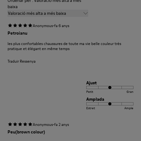
Ordenar per : Valoració més alta a més
baixa
Valoració més alta a més baixa
·
Anonymous
fa 6 anys
Petroianu
les plus confortables chaussures de toute ma vie belle couleur très
pratique et élégant en même temps
Traduir Ressenya
Ajust
Petit
Gran
Amplada
Estret
Ample
·
Anonymous
fa 2 anys
Peu(brown colour)