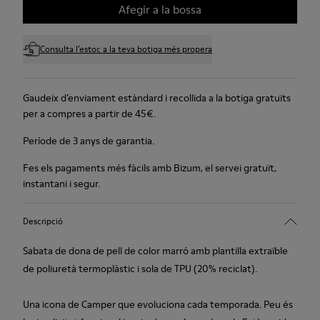
Afegir a la bossa
Consulta l’estoc a la teva botiga més propera
Gaudeix d’enviament estàndard i recollida a la botiga gratuïts
per a compres a partir de 45€.
Període de 3 anys de garantia.
Fes els pagaments més fàcils amb Bizum, el servei gratuït,
instantani i segur.
Descripció
Sabata de dona de pell de color marró amb plantilla extraïble
de poliuretà termoplàstic i sola de TPU (20% reciclat).
Una icona de Camper que evoluciona cada temporada. Peu és