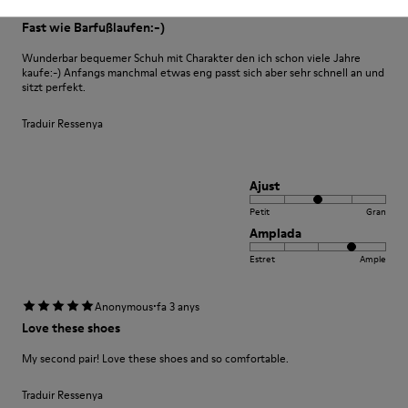
·
Anonymous
fa 3 anys
Fast wie Barfußlaufen:-)
Wunderbar bequemer Schuh mit Charakter den ich schon viele Jahre
kaufe:-) Anfangs manchmal etwas eng passt sich aber sehr schnell an und
sitzt perfekt.
Traduir Ressenya
Ajust
Petit
Gran
Amplada
Estret
Ample
·
Anonymous
fa 3 anys
Love these shoes
My second pair! Love these shoes and so comfortable.
Traduir Ressenya