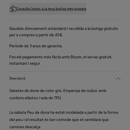
Consulta l’estoc a la teva botiga més propera
Gaudeix d’enviament estàndard i recollida a la botiga gratuïts
per a compres a partir de 45€.
Període de 3 anys de garantia.
Fes els pagaments més fàcils amb Bizum, el servei gratuït,
instantani i segur.
Descripció
Sabates de dona de color gris. Empenya de nubuc amb
cordons elàstics i sola de TPU.
La sabata Peu de dona ha estat modelada a partir de la forma
del peu i el resultat és tan còmode que et semblarà que
camines descalça.