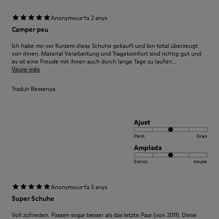
·
Anonymous
fa 2 anys
Camper peu
Ich habe mir vor Kurzem diese Schuhe gekauft und bin total überzeugt
von ihnen. Material Verarbeitung und Tragekomfort sind richtig gut und
es ist eine Freude mit ihnen auch durch lange Tage zu laufen...
Veure més
Traduir Ressenya
Ajust
Petit
Gran
Amplada
Estret
Ample
·
Anonymous
fa 5 anys
Super Schuhe
Voll zufrieden. Passen sogar besser als das letzte Paar (von 2011). Diese