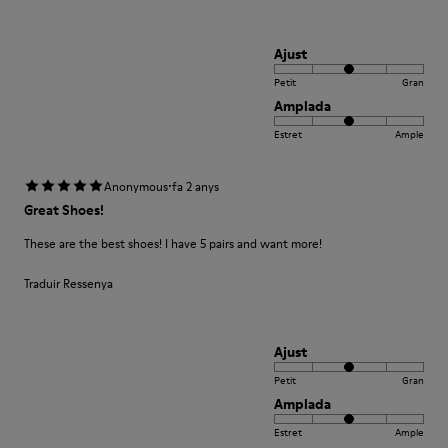
Ajust
Petit
Gran
Amplada
Estret
Ample
·
Anonymous
fa 2 anys
Great Shoes!
These are the best shoes! I have 5 pairs and want more!
Traduir Ressenya
Ajust
Petit
Gran
Amplada
Estret
Ample