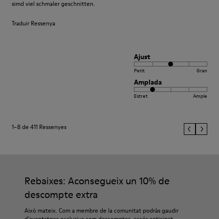
simd viel schmaler geschnitten.
Traduir Ressenya
Ajust
Petit
Gran
Amplada
Estret
Ample
1–8 de 411 Ressenyes
Rebaixes: Aconsegueix un 10% de
descompte extra
Això mateix. Com a membre de la comunitat podràs gaudir
d’avantatges exclusius com descomptes, accés anticipat,