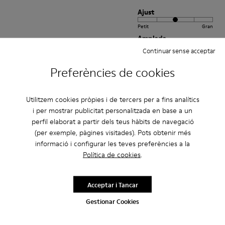
Ajust
Petit
Gran
Amplada
Continuar sense acceptar
Estret
Ample
Preferències de cookies
·
Anonymous
fa 3 anys
Excelente
Utilitzem cookies pròpies i de tercers per a fins analítics
Muy comodo excelente compra me gusto
i per mostrar publicitat personalitzada en base a un
perfil elaborat a partir dels teus hàbits de navegació
Traduir Ressenya
(per exemple, pàgines visitades). Pots obtenir més
informació i configurar les teves preferències a la
Política de cookies
.
Ajust
Petit
Gran
Acceptar i Tancar
Amplada
Gestionar Cookies
Estret
Ample