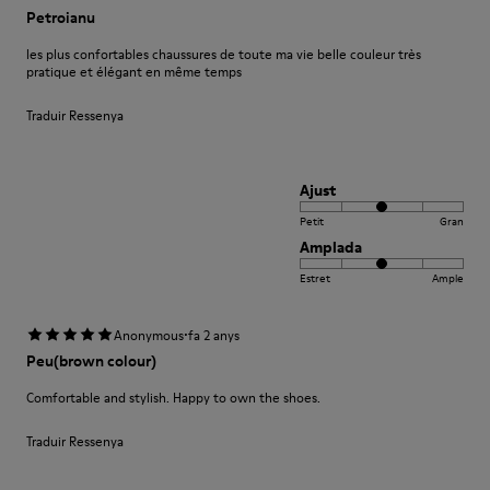
Petroianu
les plus confortables chaussures de toute ma vie belle couleur très
pratique et élégant en même temps
Traduir Ressenya
Ajust
Petit
Gran
Amplada
Estret
Ample
·
Anonymous
fa 2 anys
Peu(brown colour)
Comfortable and stylish. Happy to own the shoes.
Traduir Ressenya