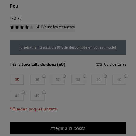
Peu
170 €
411 Veure les ressenyes
Uneix-t’hi i tindràs un 10% de descompte en aquest model
Tria la teva
talla de dona
(EU)
Guia de talles
35
36
37
38
39
40
41
42
*
Queden poques unitats
Afegir a la bossa