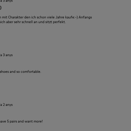
fa 3 anys
)
it Charakter den ich schon viele Jahre kaufe:-) Anfangs
ch aber sehr schnell an und sitzt perfekt.
fa 3 anys
 shoes and so comfortable.
fa 2 anys
have 5 pairs and want more!