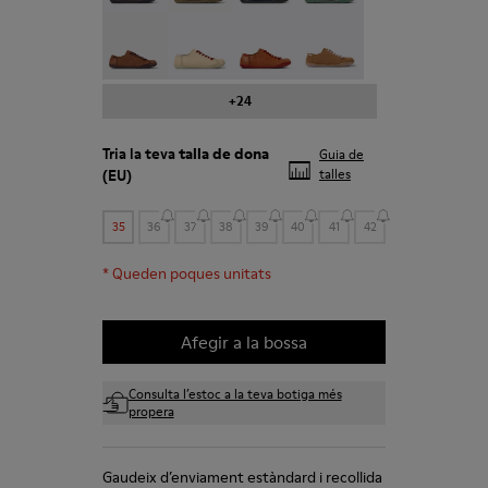
Peu - 20848-225
Peu - 20848-214
Peu - 20848-211
Peu - 20848-206
+24
Tria la teva
talla de dona
Guia de
(EU)
talles
35
36
37
38
39
40
41
42
*
Queden poques unitats
Afegir a la bossa
Consulta l’estoc a la teva botiga més
propera
Gaudeix d’enviament estàndard i recollida