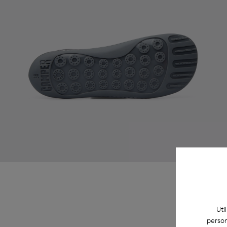
Uti
person