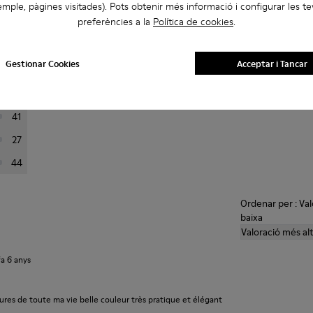
mple, pàgines visitades). Pots obtenir més informació i configurar les t
preferències a la
Política de cookies
.
continuació per filtrar les ressenyes.
Gestionar Cookies
Acceptar i Tancar
223
76
41
27
44
Ordenar per : Va
baixa
Valoració més al
fa 6 anys
ures de toute ma vie belle couleur très pratique et élégant