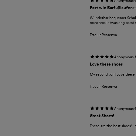
·
Anonymous
Fast wie Barfußlaufen:-
Wunderbar bequemer Schuh m
manchmal etwas eng passt si
Traduir Ressenya
·
Anonymous
Love these shoes
My second pair! Love these
Traduir Ressenya
·
Anonymous
Great Shoes!
These are the best shoes! I 