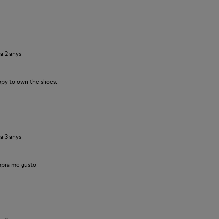
fa 2 anys
ppy to own the shoes.
fa 3 anys
pra me gusto