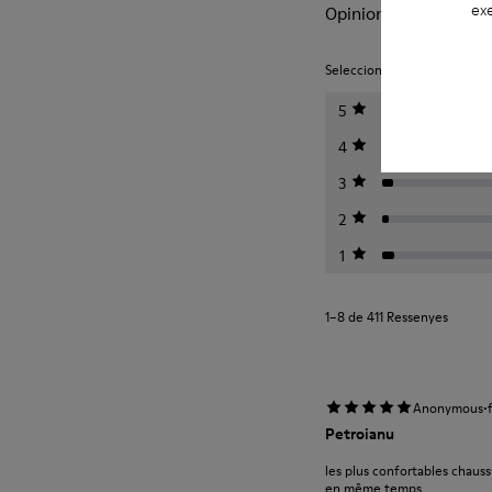
exe
Opinions de Peu
Seleccioneu una puntuació a 
5
4
3
2
1
1–8 de 411 Ressenyes
·
Anonymous
Petroianu
les plus confortables chauss
en même temps