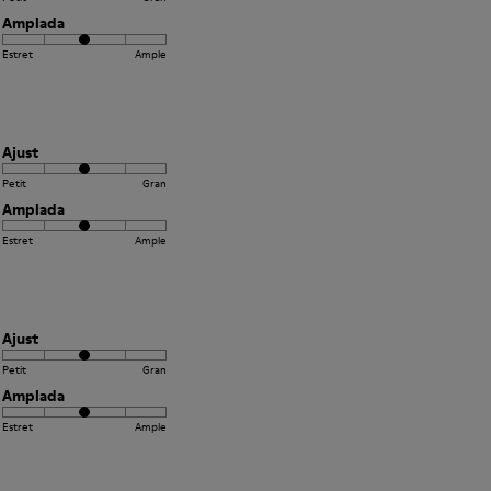
Amplada
Estret
Ample
Ajust
Petit
Gran
Amplada
Estret
Ample
Ajust
Petit
Gran
Amplada
Estret
Ample