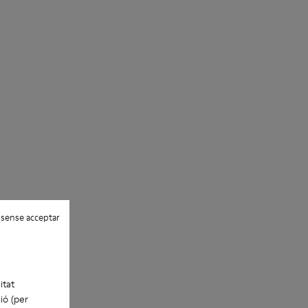
 sense acceptar
itat
ió (per