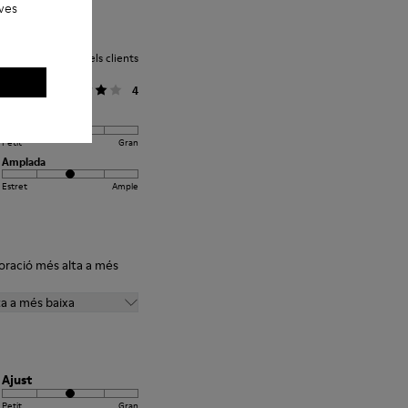
eves
Valoració mitjana dels clients
General
4
Ajust
Petit
Gran
Amplada
Estret
Ample
loració més alta a més
ta a més baixa
Ajust
Petit
Gran