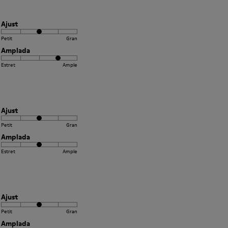
Ajust
Petit
Gran
Amplada
Estret
Ample
Ajust
Petit
Gran
Amplada
Estret
Ample
Ajust
Petit
Gran
Amplada