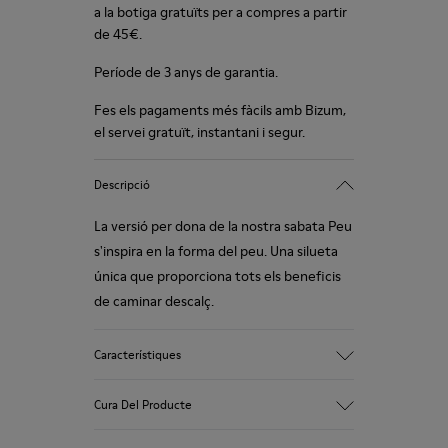
a la botiga gratuïts per a compres a partir
de 45€.
Període de 3 anys de garantia.
Fes els pagaments més fàcils amb Bizum,
el servei gratuït, instantani i segur.
Descripció
La versió per dona de la nostra sabata Peu
s'inspira en la forma del peu. Una silueta
única que proporciona tots els beneficis
de caminar descalç.
Característiques
Nubuck.
Cura Del Producte
Color: gris.
Cosit de 360°: major durabilitat.