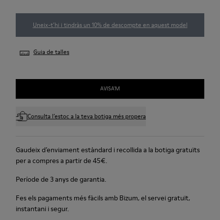
Uneix-t’hi i tindràs un 10% de descompte en aquest model
Guia de talles
AVISA'M
Consulta l’estoc a la teva botiga més propera
Gaudeix d’enviament estàndard i recollida a la botiga gratuïts
per a compres a partir de 45€.
Període de 3 anys de garantia.
Fes els pagaments més fàcils amb Bizum, el servei gratuït,
instantani i segur.