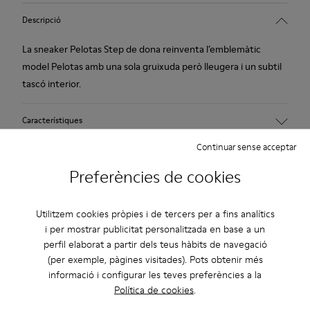
Descripció
La sneaker Pelotas Step de dona reinventa l’emblemàtic
model Pelotas amb una sola gruixuda però lleugera i un subtil
tascó interior.
Característiques
Continuar sense acceptar
Teixit tècnic
Cura Del Producte
Color: negre
Preferències de cookies
Lleugeresa.
Sola: EVA
Lleugeresa superior amb magnífiques propietats d’aïllament
Utilitzem cookies pròpies i de tercers per a fins analítics
Les nostres sabates es confeccionen amb materials de
tèrmic.
i per mostrar publicitat personalitzada en base a un
primera qualitat, curosament seleccionats. Utilitzant
Folre: 45 % Polièster 43 % Pell porcina 12 % Teixit (60% Niló -
perfil elaborat a partir dels teus hàbits de navegació
productes específics per a calçat, les protegiràs i aconseguiràs
40% PU)
(per exemple, pàgines visitades). Pots obtenir més
que durin més.
informació i configurar les teves preferències a la
Política de cookies
.
Opinions de Pelotas Step
Si necessites indicacions precises sobre com tenir cura de les
teves sabates, pots visitar la nostra
Guia de manteniment de