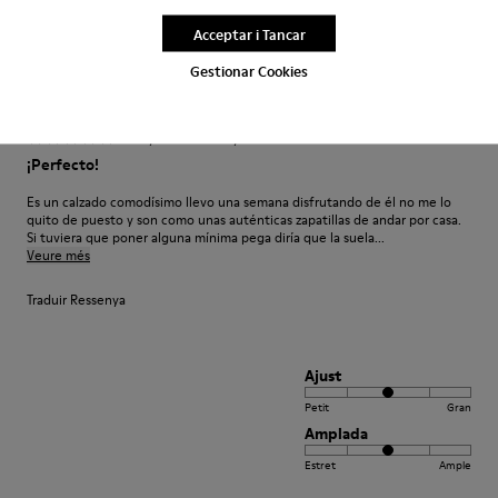
sabates
1–1 de 1 Ressenyes
Acceptar i Tancar
Ordenar per : Valoració més alta a més
baixa
Gestionar Cookies
Valoració més alta a més baixa
·
Anonymous
fa 6 anys
¡Perfecto!
Es un calzado comodísimo llevo una semana disfrutando de él no me lo
quito de puesto y son como unas auténticas zapatillas de andar por casa.
Si tuviera que poner alguna mínima pega diría que la suela...
Veure més
Traduir Ressenya
Ajust
Petit
Gran
Amplada
Estret
Ample