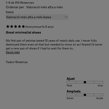
sabates
1–8 de 614 Ressenyes
Ordenar per : Valoració més alta a més
baixa
Valoració més alta a més baixa
·
Anonymous
fa 6 anys
Great minimalist shoes
My first pair of pelotas lasted 10 years of nearly daily use. I never fully
destroyed them even at that but needed to move on as I feared I'd never
get a new pair of shoes if I had to wait for them to...
Veure més
Traduir Ressenya
Ajust
Petit
Gran
Amplada
Estret
Ample