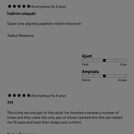
·
Anonymous
fa 4 anys
İndirim olsaydıi
Süper yine alışveriş yaparken indirim istiyorum
Traduir Ressenya
Ajust
Petit
Gran
Amplada
Estret
Ample
·
Anonymous
fa 4 anys
???
This is the second pair of this style I've traveled overseas a number of
times and they were the only pair of shoes I packed the first pair lasted
me 10 years and kept their shape and comfort.