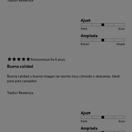
Traduir Ressenya
Ajust
Petit
Gran
Amplada
Estret
Ample
·
Anonymous
fa 4 anys
Buena calidad
Buena calidad y buena imagen se siente muy cómodo y descansa. Ideal
para pies cansados
Traduir Ressenya
Ajust
Petit
Gran
Amplada