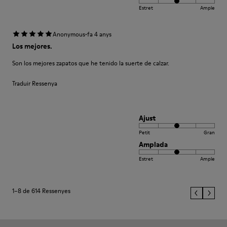
Estret
Ample
·
Anonymous
fa 4 anys
Los mejores.
Son los mejores zapatos que he tenido la suerte de calzar.
Traduir Ressenya
Ajust
Petit
Gran
Amplada
Estret
Ample
1–8 de 614 Ressenyes