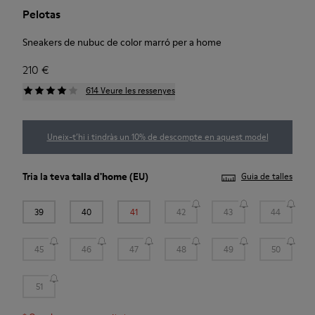
Pelotas
Sneakers de nubuc de color marró per a home
210 €
614 Veure les ressenyes
Uneix-t’hi i tindràs un 10% de descompte en aquest model
Tria la teva
talla d'home
(EU)
Guia de talles
39
40
41
42
43
44
45
46
47
48
49
50
51