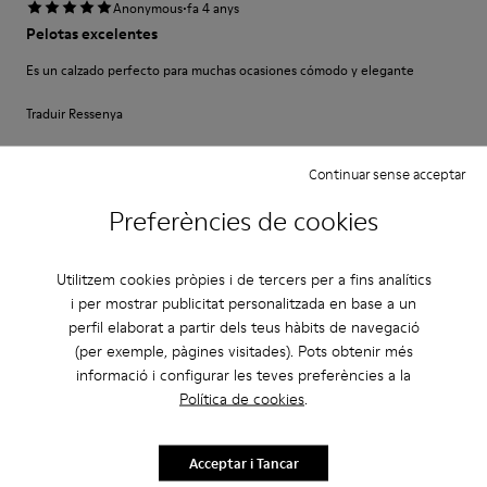
·
Anonymous
fa 4 anys
Pelotas excelentes
Es un calzado perfecto para muchas ocasiones cómodo y elegante
Traduir Ressenya
Continuar sense acceptar
Ajust
Preferències de cookies
Petit
Gran
Amplada
Utilitzem cookies pròpies i de tercers per a fins analítics
Estret
Ample
i per mostrar publicitat personalitzada en base a un
perfil elaborat a partir dels teus hàbits de navegació
·
Anonymous
fa 4 anys
(per exemple, pàgines visitades). Pots obtenir més
Perfekt
informació i configurar les teves preferències a la
Es ist mein dritter Pelotas-Schuh der perfekt sitzt und Halt bietet.
Política de cookies
.
Allerdings: Das Schnürsenkel-System ist etwas gewöhnungsbedürftig.
Traduir Ressenya
Acceptar i Tancar