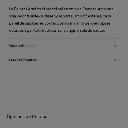
La Pelotas Ariel és el model més icònic de Camper. Amb una
sola inconfusible de disseny esportiu amb 87 esferes, cada
parell de sabates es confecciona a mà amb pells europees i
està cosit per tot el contorn a la original sola de cautxú.
Característiques
Empenya
Cura Del Producte
Pell vacuna (nubuc)
Color
Marró
Sola/Característiques
Les nostres sabates es confeccionen amb materials de
Cautxú que ofereix una adherència extraordinària
primera qualitat, curosament seleccionats. Utilitzant
Folre
productes específics per a calçat, les protegiràs i aconseguiràs
72 % pell vacuna i 28 % fibra de bambú
que durin més.
Garantia de per vida
Opinions de Pelotas
Si necessites indicacions precises sobre com tenir cura de les
teves sabates, pots visitar la nostra
Guia de manteniment de