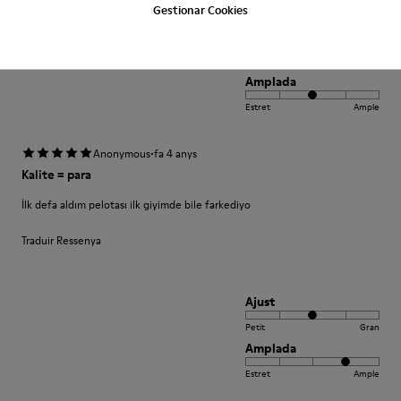
Gestionar Cookies
Ajust
Petit
Gran
Amplada
Estret
Ample
·
Anonymous
fa 4 anys
Kalite = para
İlk defa aldım pelotası ilk giyimde bile farkediyo
Traduir Ressenya
Ajust
Petit
Gran
Amplada
Estret
Ample