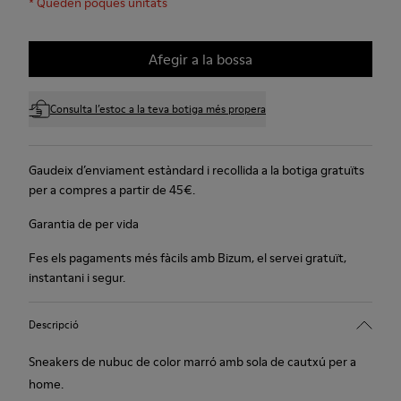
*
Queden poques unitats
Afegir a la bossa
Consulta l’estoc a la teva botiga més propera
Gaudeix d’enviament estàndard i recollida a la botiga gratuïts
per a compres a partir de 45€.
Garantia de per vida
Fes els pagaments més fàcils amb Bizum, el servei gratuït,
instantani i segur.
Descripció
Sneakers de nubuc de color marró amb sola de cautxú per a
home.