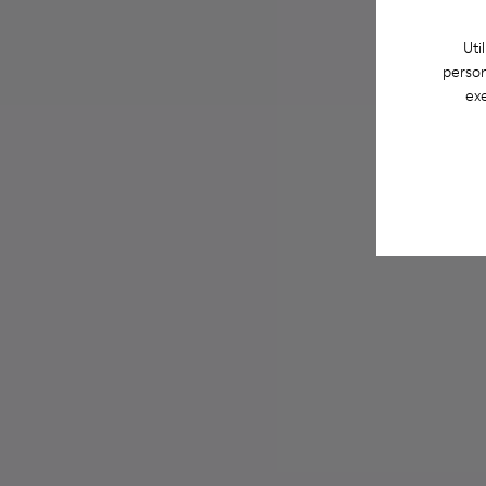
Uti
person
exe