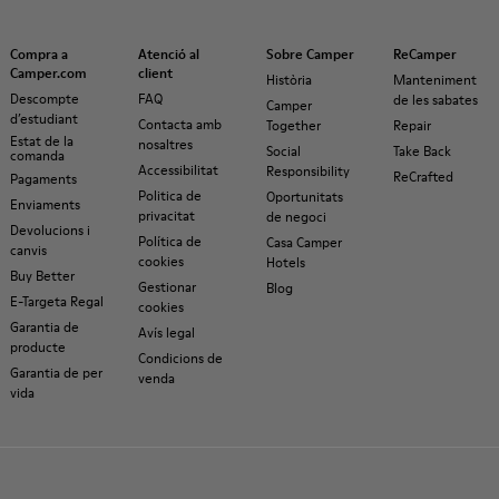
Compra a
Atenció al
Sobre Camper
ReCamper
Camper.com
client
Història
Manteniment
Descompte
FAQ
de les sabates
Camper
d’estudiant
Contacta amb
Together
Repair
Estat de la
nosaltres
Social
Take Back
comanda
Accessibilitat
Responsibility
ReCrafted
Pagaments
Politica de
Oportunitats
Enviaments
privacitat
de negoci
Devolucions i
Política de
Casa Camper
canvis
cookies
Hotels
Buy Better
Gestionar
Blog
E-Targeta Regal
cookies
Garantia de
Avís legal
producte
Condicions de
Garantia de per
venda
vida