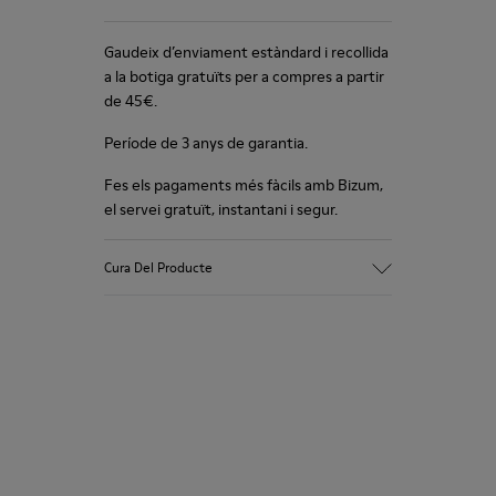
Gaudeix d’enviament estàndard i recollida
a la botiga gratuïts per a compres a partir
de 45€.
Període de 3 anys de garantia.
Fes els pagaments més fàcils amb Bizum,
el servei gratuït, instantani i segur.
Cura Del Producte