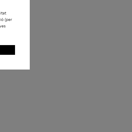
itat
ió (per
eves