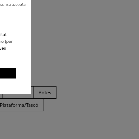
 sense acceptar
itat
ió (per
eves
Sandàlies
Botes
Plataforma/Tascó