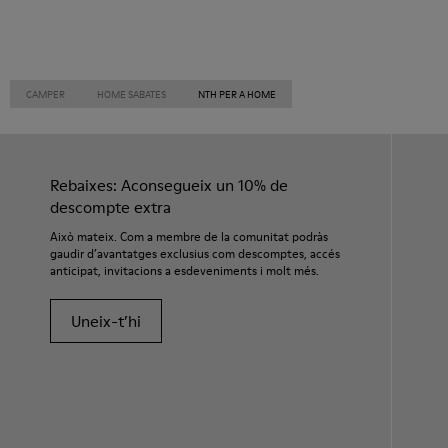
CAMPER
HOME SABATES
NTH PER A HOME
Rebaixes: Aconsegueix un 10% de
descompte extra
Això mateix. Com a membre de la comunitat podràs
gaudir d’avantatges exclusius com descomptes, accés
anticipat, invitacions a esdeveniments i molt més.
Uneix-t’hi