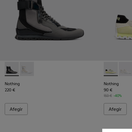
Nothing - K300264-001 - Multicolor
Nothing - K300264-004 - Multicolor
Nothing - K1
Nothin
Nothing
Nothing
220 €
90 €
150 €
-40%
Afegir
Afegir