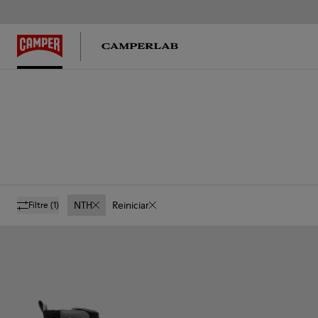
NTH
Reiniciar
Filtre
(1)