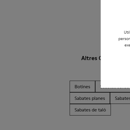
Uti
person
exe
Altres Categories
Botines
Sabates sense 
Sabates planes
Sabates
Sabates de taló