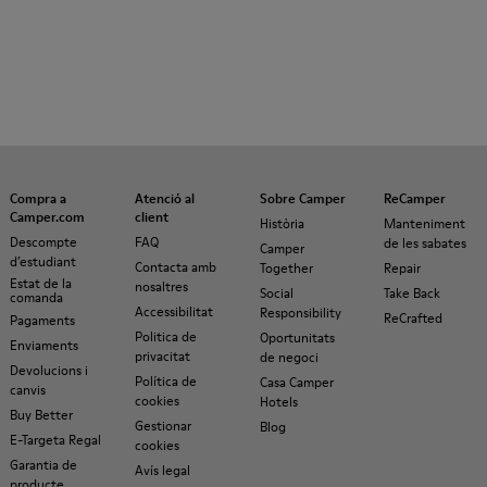
Compra a
Atenció al
Sobre Camper
ReCamper
Camper.com
client
Història
Manteniment
Descompte
FAQ
de les sabates
Camper
d’estudiant
Contacta amb
Together
Repair
Estat de la
nosaltres
Social
Take Back
comanda
Accessibilitat
Responsibility
ReCrafted
Pagaments
Politica de
Oportunitats
Enviaments
privacitat
de negoci
Devolucions i
Política de
Casa Camper
canvis
cookies
Hotels
Buy Better
Gestionar
Blog
E-Targeta Regal
cookies
Garantia de
Avís legal
producte