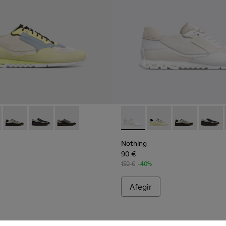
00436-001 - Multicolor
g - K100436-024 - Sneaker de color blanc i crema per a home
Nothing - K100436-001Q
Nothing - K100436-007Q
Nothing - K100436-006Q
Nothing - K100436-024 - Sne
Nothing - K100436-00
Nothing - K10
Nothin
Nothing
90 €
150 €
-40%
Afegir