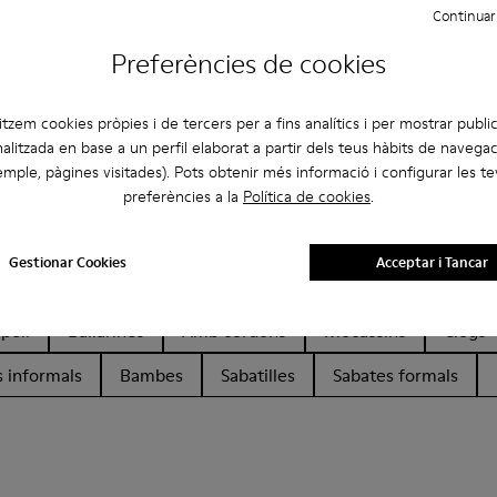
Continuar
Preferències de cookies
litzem cookies pròpies i de tercers per a fins analítics i per mostrar public
alitzada en base a un perfil elaborat a partir dels teus hàbits de navegac
mple, pàgines visitades). Pots obtenir més informació i configurar les t
preferències a la
Política de cookies
.
Gestionar Cookies
Acceptar i Tancar
pell
Ballarines
Amb cordons
Mocassins
Clogs
 informals
Bambes
Sabatilles
Sabates formals