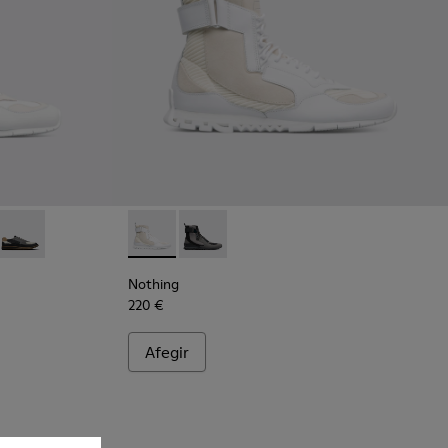
aker de color blanc i crema per a home
1 - Multicolor
0436-001Q
g - K100436-007Q
Nothing - K100436-006Q
Nothing - K300264-004 - Multicolor
Nothing - K300264-001 - Multicolor
Nothing
220 €
Afegir