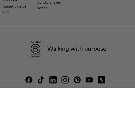
Condicions de
Garantia de per
venda
vida