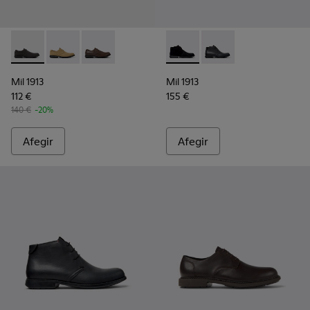
Mil 1913 - 18552-086 - Sabates de nubuc grises per a home.
Mil 1913 - 18552-088 - Sabates de camussa marrons 
Mil 1913 - 18552-075 - Sabates de pell marron
Mil 1913 - 36587-055 - Botin
Mil 1913 - 36587-052 
Mil 1913
Mil 1913
112 €
155 €
140 €
-20%
Afegir
Afegir