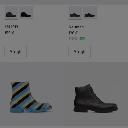
Mil 1913 - 36587-052 - Botins negres de pell per a home.
Mil 1913 - 36587-055 - Botins de nubuc negre per a 
Neuman - K100152-022 - Saba
Neuman - K100152-021
Mil 1913
Neuman
155 €
126 €
140 €
-10%
Afegir
Afegir