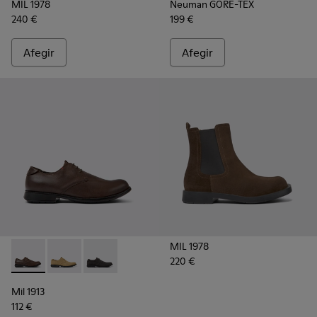
MIL 1978
Neuman GORE-TEX
240 €
199 €
Afegir
Afegir
MIL 1978
220 €
Mil 1913 - 18552-075 - Sabates de pell marrons per a home.
Mil 1913 - 18552-088 - Sabates de camussa marrons 
Mil 1913 - 18552-086 - Sabates de nubuc grise
Mil 1913
112 €