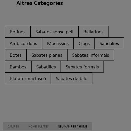
Altres Categories
Botines
Sabates sense pell
Ballarines
Amb cordons
Mocassins
Clogs
Sandàlies
Botes
Sabates planes
Sabates informals
Bambes
Sabatilles
Sabates formals
Plataforma/Tascó
Sabates de taló
CAMPER
HOME SABATES
NEUMAN PER A HOME