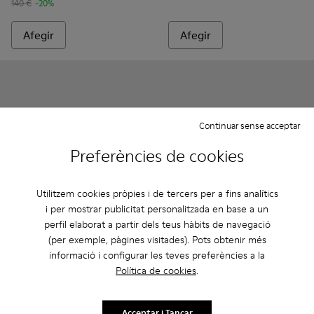
140 €
-20%
Afegir
Afegir
Continuar sense acceptar
Preferències de cookies
Utilitzem cookies pròpies i de tercers per a fins analítics
i per mostrar publicitat personalitzada en base a un
perfil elaborat a partir dels teus hàbits de navegació
Mil
Neuman
(per exemple, pàgines visitades). Pots obtenir més
150 €
160 €
informació i configurar les teves preferències a la
Política de cookies
.
Afegir
Afegir
Acceptar i Tancar