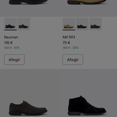
Neuman - K100152-021 - Sabates de pell negres per a home.
Neuman - K100152-022 - Sabates de pell marrons per
Mil 1913 - 18552-088 - Saba
Mil 1913 - 18552-086 
Mil 1913 - 185
Neuman
Mil 1913
126 €
70 €
140 €
-10%
140 €
-50%
Afegir
Afegir