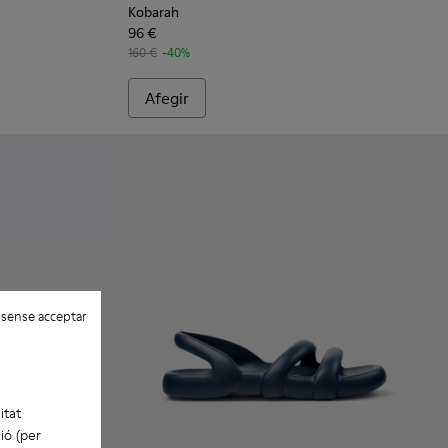
Kobarah
96 €
160 €
-40%
Afegir
 sense acceptar
itat
ió (per