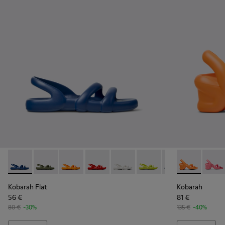
Kobarah Flat - K100957-021 - Sandàlies sintètiques blaves P
Kobarah Flat - K100957-018 - Sandàlies sintètiques v
Kobarah Flat - K100957-017 - Sandàlies sintèti
Kobarah Flat - K100957-015 - Sandalina
Kobarah Flat - K100957-013 - San
Kobarah Flat - K100957-0
Kobarah Flat - K1
Kobarah - K10
Kobarah Fl
Kobara
Kob
Kobarah Flat
Kobarah
56 €
81 €
80 €
-30%
135 €
-40%