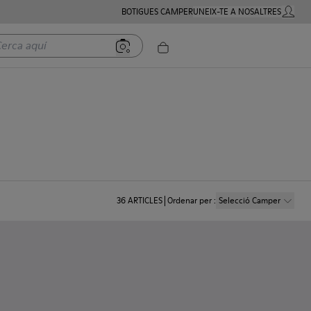
BOTIGUES CAMPER
UNEIX-TE A NOSALTRES
COMPTE
a aquí
36
ARTICLES
Ordenar per
:
Selecció Camper