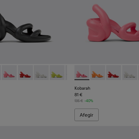
er a home.
laves Per a home.
iques verdes Per a home.
 sintètiques taronja Per a home.
ndalina de color vermell.
13 - Sandàlia de color blanc.
00957-012 - Sandal de color groc.
00839-006 - Sandàlies sintètiques negres Per a home.
at - K100957-011 - Sandàlia de color blau.
h - K100839-034 - Sandàlies sintètiques taronja Per a home.
arah Flat - K100957-006 - Sandàlia de color verd unisex
Kobarah - K100839-032 - Sandàlies sintètiques rosa Per a hom
Kobarah Flat - K100957-005 - Sandàlia multicolor unisex
Kobarah - K100839-030 - Sandalina de color vermell p
Kobarah Flat - K100957-004 - Sandàlia multicolor u
Kobarah - K100839-028 - Sandàlia de teixit de c
Kobarah Flat - K100957-003 - Sandàlia de co
Kobarah - K100839-027 - Sandàlia d’ho
Kobarah - K100839-026 - Sandàlie
Kobarah - K100839-032 - Sand
Kobarah - K100839-025 -
Kobarah - K100839-034
Kobarah - K100839-
Kobarah - K100
Kobarah - K
Kobarah
Koba
Kobarah
81 €
135 €
-40%
Afegir