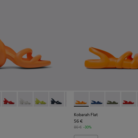
er a home.
erdes Per a home.
ques taronja Per a home.
 de color vermell.
dàlia de color blanc.
12 - Sandal de color groc.
00957-011 - Sandàlia de color blau.
0839-034 - Sandàlies sintètiques taronja Per a home.
at - K100957-006 - Sandàlia de color verd unisex
h - K100839-032 - Sandàlies sintètiques rosa Per a home.
arah Flat - K100957-005 - Sandàlia multicolor unisex
Kobarah - K100839-030 - Sandalina de color vermell per a ho
Kobarah Flat - K100957-004 - Sandàlia multicolor unisex
Kobarah - K100839-028 - Sandàlia de teixit de color bl
Kobarah Flat - K100957-003 - Sandàlia de color ver
Kobarah - K100839-027 - Sandàlia d’home de c
Kobarah Flat - K100957-001 - Sandàlies sint
Kobarah - K100839-026 - Sandàlies de co
Kobarah - K100839-025 - Red
Kobarah Flat - K100957-017 - 
Kobarah - K100839-021 - S
Kobarah Flat - K10095
Kobarah - K100839-
Kobarah Flat -
Kobarah - K
Kobarah
Koba
Kobarah Flat
56 €
80 €
-30%