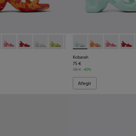
laves Per a home.
iques verdes Per a home.
 sintètiques taronja Per a home.
ndalina de color vermell.
13 - Sandàlia de color blanc.
00957-012 - Sandal de color groc.
0839-021 - Sandàlia multicolor unisex
at - K100957-011 - Sandàlia de color blau.
h - K100839-034 - Sandàlies sintètiques taronja Per a home.
arah Flat - K100957-006 - Sandàlia de color verd unisex
Kobarah - K100839-032 - Sandàlies sintètiques rosa Per a hom
Kobarah Flat - K100957-005 - Sandàlia multicolor unisex
Kobarah - K100839-030 - Sandalina de color vermell p
Kobarah Flat - K100957-003 - Sandàlia de color ver
Kobarah - K100839-028 - Sandàlia de teixit de c
Kobarah Flat - K100957-001 - Sandàlies sint
Kobarah - K100839-027 - Sandàlia d’ho
Kobarah - K100839-026 - Sandàlie
Kobarah - K100839-016 - Sand
Kobarah - K100839-025 -
Kobarah - K100839-034
Kobarah - K100839-
Kobarah - K100
Kobarah - K
Kobarah
Koba
Kobarah
75 €
125 €
-40%
Afegir