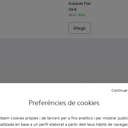
Kobarah Flat
59 €
99 €
-40%
Afegir
Continuar
Preferències de cookies
litzem cookies pròpies i de tercers per a fins analítics i per mostrar public
alitzada en base a un perfil elaborat a partir dels teus hàbits de navegac