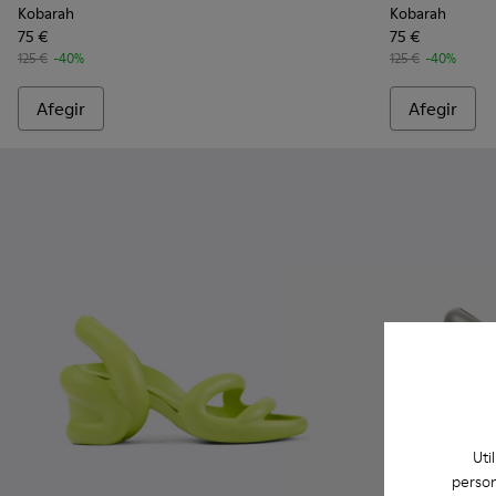
Kobarah
Kobarah
75 €
75 €
125 €
-40%
125 €
-40%
Afegir
Afegir
Uti
person