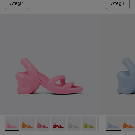
Afegir
Afegir
Kobarah - K100839-008 - Sandàlia unisex de color rosa
Kobarah - K100839-034 - Sandàlies sintètiques taronj
Kobarah - K100839-032 - Sandàlies sintètique
Kobarah - K100839-030 - Sandalina de 
Kobarah - K100839-028 - Sandàli
Kobarah - K100839-027 -
Kobarah - K100839
Kobarah - K10
Kobarah -
Kobara
Kob