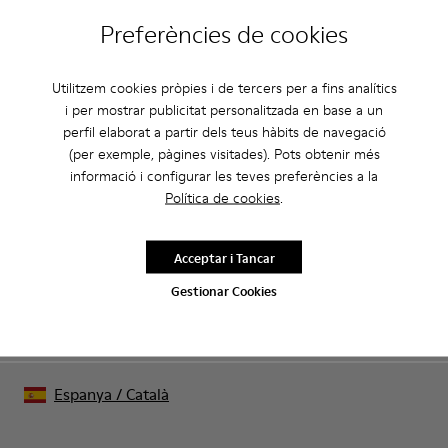
Preferències de cookies
CAMPER
HOME SABATES
EKI PER A HOME
Utilitzem cookies pròpies i de tercers per a fins analítics
i per mostrar publicitat personalitzada en base a un
perfil elaborat a partir dels teus hàbits de navegació
Rebaixes: Aconsegueix un 10% de
(per exemple, pàgines visitades). Pots obtenir més
descompte extra
informació i configurar les teves preferències a la
Política de cookies
.
Això mateix. Com a membre de la comunitat podràs gaudir
d’avantatges exclusius com descomptes, accés anticipat,
invitacions a esdeveniments i molt més.
Acceptar i Tancar
Gestionar Cookies
Uneix-t’hi
Espanya
/
Català