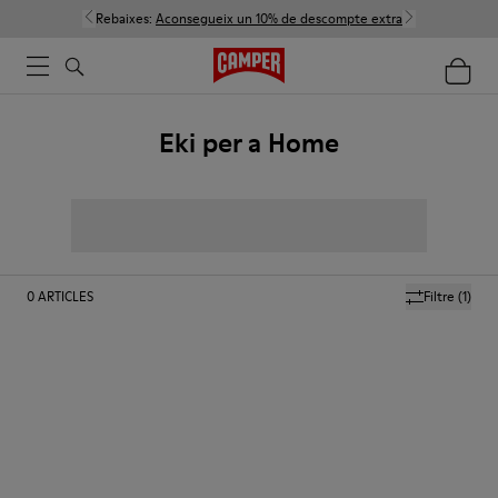
Rebaixes:
Aconsegueix un 10% de descompte extra
Eki per a Home
0
ARTICLES
Filtre
(1)