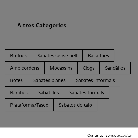
Altres Categories
Botines
Sabates sense pell
Ballarines
Amb cordons
Mocassins
Clogs
Sandàlies
Botes
Sabates planes
Sabates informals
Bambes
Sabatilles
Sabates formals
Plataforma/Tascó
Sabates de taló
Continuar sense acceptar