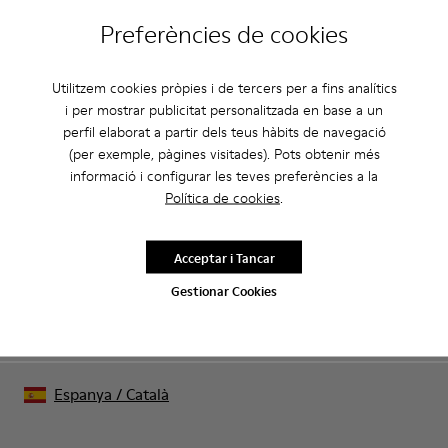
Preferències de cookies
CAMPER
HOME SABATES
VENGA PER A HOME
Utilitzem cookies pròpies i de tercers per a fins analítics
i per mostrar publicitat personalitzada en base a un
perfil elaborat a partir dels teus hàbits de navegació
Rebaixes: Aconsegueix un 10% de
(per exemple, pàgines visitades). Pots obtenir més
descompte extra
informació i configurar les teves preferències a la
Política de cookies
.
Això mateix. Com a membre de la comunitat podràs gaudir
d’avantatges exclusius com descomptes, accés anticipat,
invitacions a esdeveniments i molt més.
Acceptar i Tancar
Gestionar Cookies
Uneix-t’hi
Espanya
/
Català