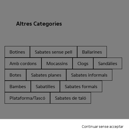
Altres Categories
Botines
Sabates sense pell
Ballarines
Amb cordons
Mocassins
Clogs
Sandàlies
Botes
Sabates planes
Sabates informals
Bambes
Sabatilles
Sabates formals
Plataforma/Tascó
Sabates de taló
Continuar sense acceptar