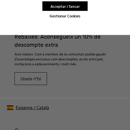
Acceptar i Tancar
CAMPER
HOME SABATES
ATOM PER A HOME
Gestionar Cookies
Rebaixes: Aconsegueix un 10% de
descompte extra
Això mateix. Com a membre de la comunitat podràs gaudir
d’avantatges exclusius com descomptes, accés anticipat,
invitacions a esdeveniments i molt més.
Uneix-t’hi
Espanya
/
Català