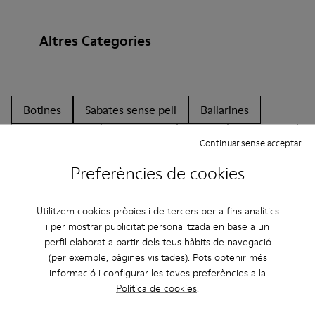
Altres Categories
Botines
Sabates sense pell
Ballarines
Amb cordons
Mocassins
Clogs
Sandàlies
Continuar sense acceptar
Botes
Sabates planes
Sabates informals
Preferències de cookies
Bambes
Sabatilles
Sabates formals
Utilitzem cookies pròpies i de tercers per a fins analítics
Plataforma/Tascó
Sabates de taló
i per mostrar publicitat personalitzada en base a un
perfil elaborat a partir dels teus hàbits de navegació
(per exemple, pàgines visitades). Pots obtenir més
informació i configurar les teves preferències a la
Política de cookies
.