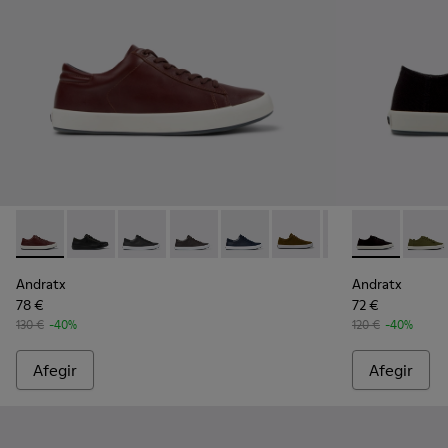
Andratx - K100231-029 - Sabatilles de pell marró Per a home.
Andratx - K100231-027 - Sabatilles negres de pell i n
Andratx - K100231-025 - Sabatilles de pell i d
Andratx - K100231-024 - Sneaker d’hom
Andratx - K100231-023 - Sabatill
Andratx - K100231-021 -
Andratx - K10023
Andratx - K10
Andratx - 
Andrat
Andratx
Andratx
78 €
72 €
130 €
-40%
120 €
-40%
Afegir
Afegir