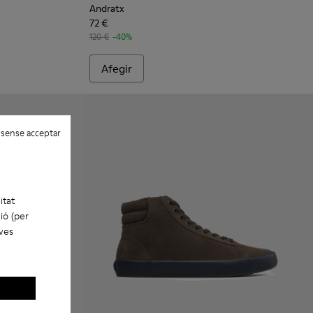
Andratx
72 €
120 €
-40%
Afegir
 sense acceptar
itat
ió (per
eves