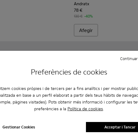
Andratx
78 €
130 €
-40%
Afegir
Continuar
Preferències de cookies
litzem cookies pròpies i de tercers per a fins analítics i per mostrar public
alitzada en base a un perfil elaborat a partir dels teus hàbits de navegac
mple, pàgines visitades). Pots obtenir més informació i configurar les t
preferències a la
Política de cookies
.
Gestionar Cookies
Acceptar i Tancar