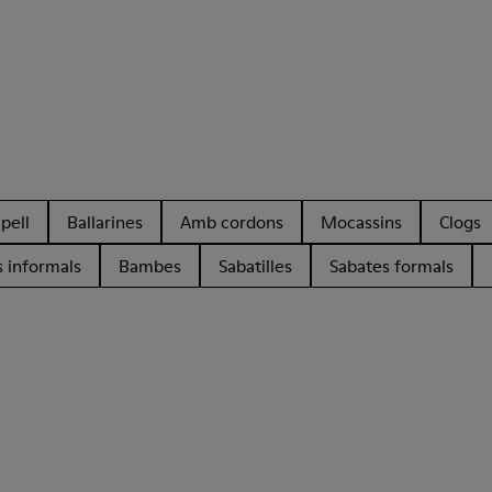
pell
Ballarines
Amb cordons
Mocassins
Clogs
 informals
Bambes
Sabatilles
Sabates formals