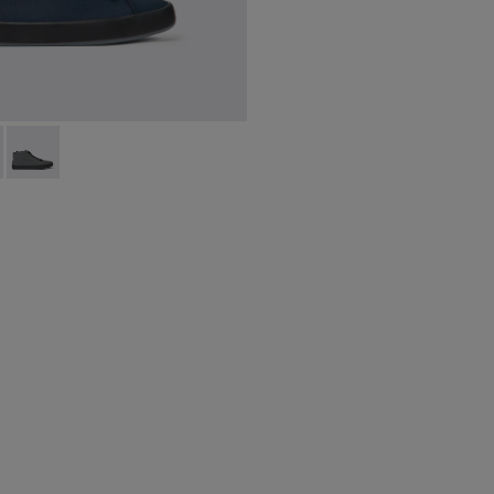
it negre Per a home.
color verd per a home
xit de color gris per a home
es esportives de teixit blaves Per a home.
 Green
0143-008 - Sneaker d’home de teixit de color blau marí
x - K300143-010 - Sabatilles tèxtils grises per a home.
Andratx - K300143-007 - Sneaker d’home de teixit de color gr