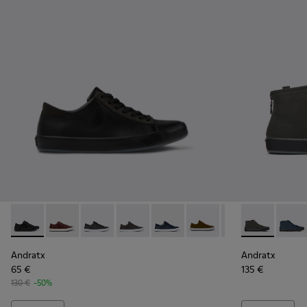
Andratx - K100231-027 - Sabatilles negres de pell i nubuc Pe
Andratx - K100231-029 - Sabatilles de pell marró Per
Andratx - K100231-025 - Sabatilles de pell i d
Andratx - K100231-024 - Sneaker d’hom
Andratx - K100231-023 - Sabatill
Andratx - K100231-021 -
Andratx - K10023
Andratx - K30
Andratx - 
Andrat
Andratx
Andratx
65 €
135 €
130 €
-50%