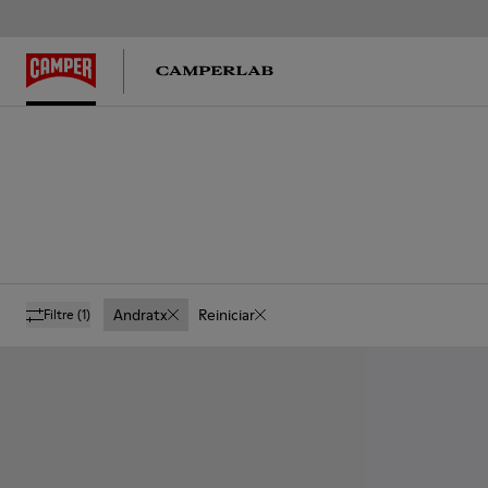
Andratx
Reiniciar
Filtre
(1)