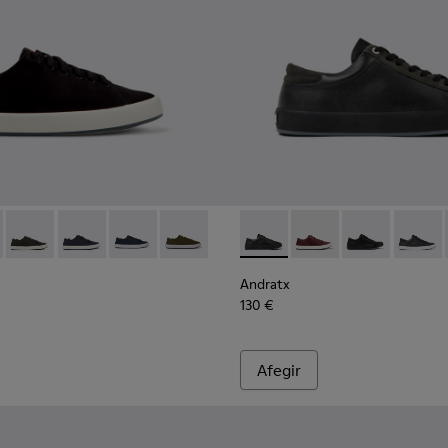
ubuc Per a home.
e nubuc negres per a home.
e de pell de color marró
es de pell i nubuc blaves per a home.
 Green
1-020 - Black
0158-021 - Sabatilles esportives de teixit negre Per a home.
K100231-019 - Sabatilles negres de pell i nubuc per a home.
x - K100158-020 - Sneaker de teixit de color verd per a home
Andratx - K100158-019 - Sneaker de teixit de color gris per a
Andratx - K100158-018 - Sabatilles esportives de teixit
Andratx - K100158-011 - Blue
Andratx - K100158-010 - Green
Andratx - K100231-019 - Sabat
Andratx - K100231-029
Andratx - K100
Andratx
Andratx
130 €
Afegir