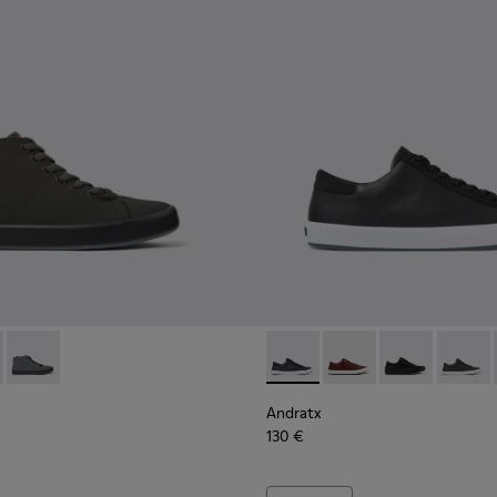
r a home.
 a home.
e nubuc negres per a home.
e de pell de color marró
es de pell i nubuc blaves per a home.
 Green
1-020 - Black
0143-010 - Sabatilles tèxtils grises per a home.
K100231-019 - Sabatilles negres de pell i nubuc per a home.
x - K300143-008 - Sneaker d’home de teixit de color blau marí
Andratx - K300143-007 - Sneaker d’home de teixit de color gr
Andratx - K100231-025 - Sabat
Andratx - K100231-029
Andratx - K100
Andratx
Andratx
130 €