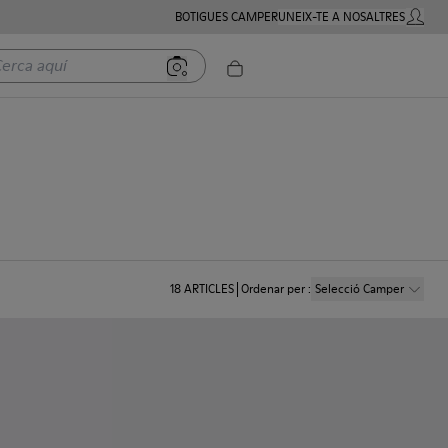
BOTIGUES CAMPER
UNEIX-TE A NOSALTRES
COMPTE
a aquí
18
ARTICLES
Ordenar per
:
Selecció Camper