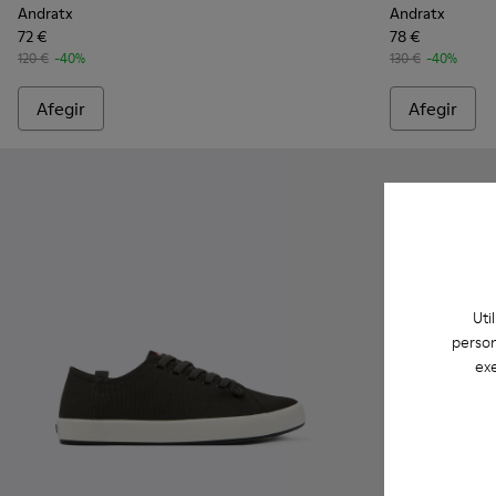
Andratx
Andratx
72 €
78 €
120 €
-40%
130 €
-40%
Afegir
Afegir
Uti
person
exe