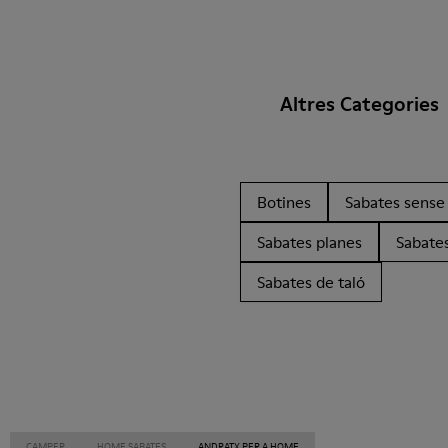
Altres Categories
Botines
Sabates sense 
Sabates planes
Sabates
Sabates de taló
CAMPER
HOME SABATES
ANDRATX PER A HOME