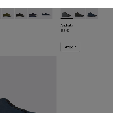
a home
it negre Per a home.
color verd per a home
rtives de teixit blaves Per a home.
 Green
00158-010 - Green
x - K100158-021 - Sabatilles esportives de teixit negre Per a h
Andratx - K100158-020 - Sneaker de teixit de color verd per 
Andratx - K100158-019 - Sneaker de teixit de color gri
Andratx - K100158-018 - Sabatilles esportives d
Andratx - K100158-011 - Blue
Andratx - K300143-007 - Snea
Andratx - K300143-010 
Andratx - K300
Andratx
135 €
Afegir