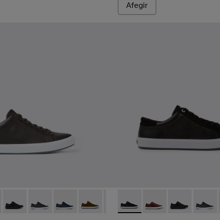
Afegir
 a home
it negre Per a home.
color gris per a home
rtives de teixit blaves Per a home.
 Green
0231-024 - Sneaker d’home de pell de color marró
x - K100231-029 - Sabatilles de pell marró Per a home.
Andratx - K100231-027 - Sabatilles negres de pell i nubuc Per
Andratx - K100231-025 - Sabatilles de pell i de nubuc 
Andratx - K100231-023 - Sabatilles de pell i nub
Andratx - K100231-021 - Green
Andratx - K100231-020 - Black
Andratx - K100231-020 - Blac
Andratx - K100231-019 - Sa
Andratx - K100231-029
Andratx - K100
Andratx