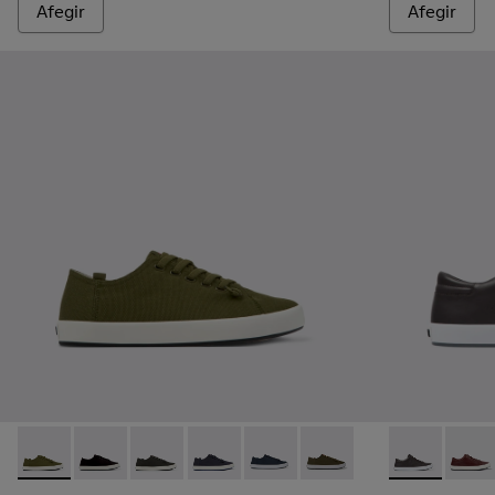
Afegir
Afegir
Andratx - K100158-020 - Sneaker de teixit de color verd per
Andratx - K100158-021 - Sabatilles esportives de teix
Andratx - K100158-019 - Sneaker de teixit de 
Andratx - K100158-018 - Sabatilles espo
Andratx - K100158-011 - Blue
Andratx - K100158-010 -
Andratx - K10
Andrat