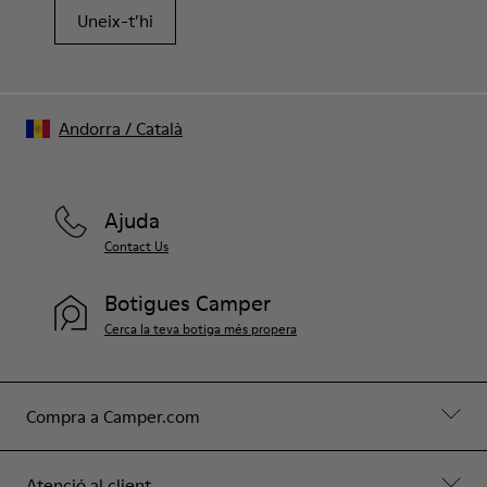
Uneix-t’hi
Andorra
/
Català
Ajuda
Contact Us
Botigues Camper
Cerca la teva botiga més propera
Compra a Camper.com
Atenció al client