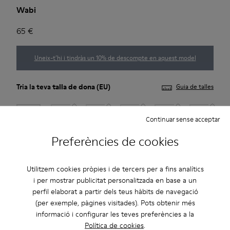
Wabi
65 €
Uneix-t’hi i tindràs un 10% de descompte en aquest model
Tria la teva
talla de dona
(EU)
Guia de talles
35
36
37
38
39
40
Continuar sense acceptar
Preferències de cookies
41
*
Queden poques unitats
Utilitzem cookies pròpies i de tercers per a fins analítics
i per mostrar publicitat personalitzada en base a un
perfil elaborat a partir dels teus hàbits de navegació
Afegir a la bossa
(per exemple, pàgines visitades). Pots obtenir més
informació i configurar les teves preferències a la
Política de cookies
.