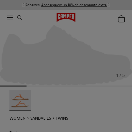
Rebaixes:
Aconsegueix un 10% de descompte extra
1 / 5
Twins - 21792-002
WOMEN
SANDALIES
TWINS