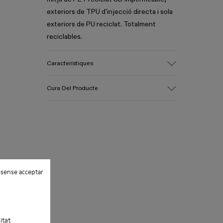
exteriors de TPU d'injecció directa i sola
exteriors de PU reciclat. Totalment
reciclables.
Característiques
Part superior
Cura Del Producte
Tèxtil i sintètic
Color
Rosa
Sola/Característiques
Les nostres sabates es confeccionen
PU i TPU
amb materials de primera qualitat,
Plantilla
curosament seleccionats. Utilitzant
Plantilla extraïble de PU
productes específics per a calçat, les
Revestiment
 sense acceptar
protegiràs i aconseguiràs que durin més.
80% tèxtil (75% de polièster reciclat,
14% de fil de PU, 11% d'espàndex) i 20%
Si necessites indicacions precises sobre
de polièster reciclat
com tenir cura de les teves sabates, pots
visitar la nostra
Guia de manteniment de
itat