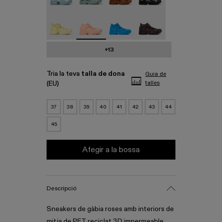
Tossu - A500005-022
Tossu - A500005-017 - Sneakers de gàbia
Tossu - A500005-016
Tossu - A500005-015
+13
Tria la teva
talla de dona
Guia de
(EU)
talles
37
38
39
40
41
42
43
44
45
Afegir a la bossa
Descripció
Sneakers de gàbia roses amb interiors de
mitja de PET reciclat 3D impermeable,