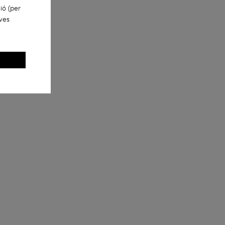
sabates
ió (per
eves