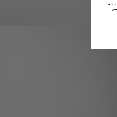
person
exe