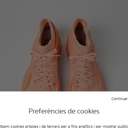
Continuar
Preferències de cookies
litzem cookies pròpies i de tercers per a fins analítics i per mostrar public