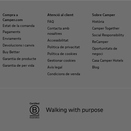
Compra a
Atenció al client
Sobre Camper
Camper.com
FAQ
Història
Estat de la comanda
Contacta amb
Camper Together
Pagaments
nosaltres
Social Responsibility
Enviaments
Accessibilitat
ReCamper
Devolucions i canvis
Politica de privacitat
Oportunitats de
Buy Better
Política de cookies
negoci
Garantia de producte
Gestionar cookies
Casa Camper Hotels
Garantia de per vida
Avís legal
Blog
Condicions de venda