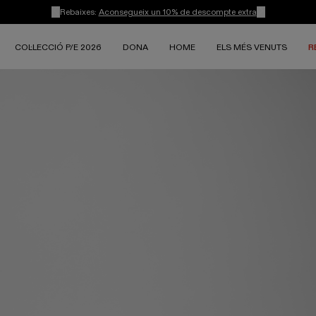
Rebaixes:
Aconsegueix un 10% de descompte extra
COL·LECCIÓ P/E 2026
DONA
HOME
ELS MÉS VENUTS
R