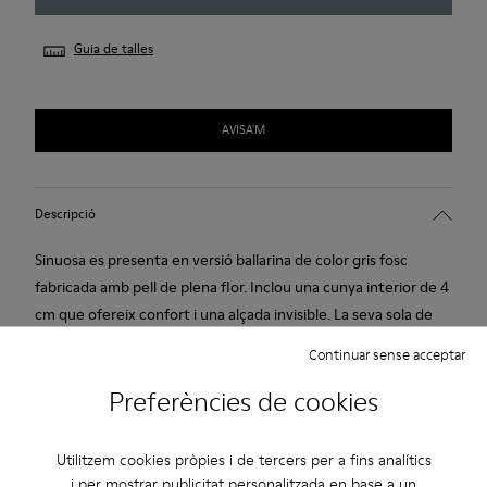
Guia de talles
AVISA'M
Descripció
Sinuosa es presenta en versió ballarina de color gris fosc
fabricada amb pell de plena flor. Inclou una cunya interior de 4
cm que ofereix confort i una alçada invisible. La seva sola de
goma garanteix una bona adherència.
Continuar sense acceptar
Preferències de cookies
Cura Del Producte
Utilitzem cookies pròpies i de tercers per a fins analítics
i per mostrar publicitat personalitzada en base a un