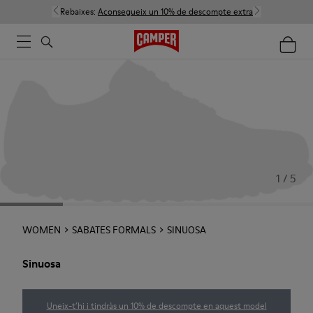
Rebaixes:
Aconsegueix un 10% de descompte extra
1 / 5
WOMEN
SABATES FORMALS
SINUOSA
Sinuosa
Uneix-t’hi i tindràs un 10% de descompte en aquest model