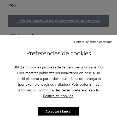
Peu
Uneix-t’hi i tindràs un 10% de descompte en aquest model
Guia de talles
Continuar sense acceptar
Preferències de cookies
AVISA'M
Utilitzem cookies pròpies i de tercers per a fins analítics
i per mostrar publicitat personalitzada en base a un
Descripció
perfil elaborat a partir dels teus hàbits de navegació
(per exemple, pàgines visitades). Pots obtenir més
La versió per dona de la nostra sabata Peu s'inspira en la forma
informació i configurar les teves preferències a la
del peu. Una silueta única que proporciona tots els beneficis
Política de cookies
.
de caminar descalç.
Acceptar i Tancar
Característiques