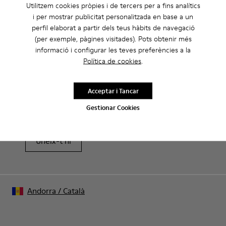
Utilitzem cookies pròpies i de tercers per a fins analítics
i per mostrar publicitat personalitzada en base a un
perfil elaborat a partir dels teus hàbits de navegació
(per exemple, pàgines visitades). Pots obtenir més
informació i configurar les teves preferències a la
Política de cookies
.
Rebaixes: Aconsegueix un 10% de
descompte extra
Acceptar i Tancar
Això mateix. Com a membre de la comunitat podràs gaudir
d’avantatges exclusius com descomptes, accés anticipat,
Gestionar Cookies
invitacions a esdeveniments i molt més.
Uneix-t’hi
Andorra
/
Català