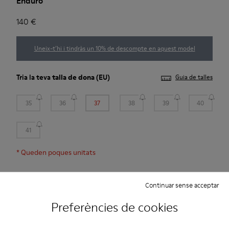
Enduro
140 €
Uneix-t’hi i tindràs un 10% de descompte en aquest model
Tria la teva
talla de dona
(EU)
Guia de talles
35
36
37
38
39
40
41
*
Queden poques unitats
Afegir a la bossa
Continuar sense acceptar
Preferències de cookies
Cura Del Producte