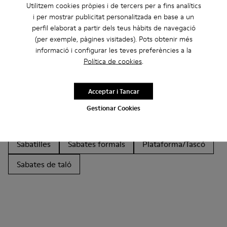
Utilitzem cookies pròpies i de tercers per a fins analítics
i per mostrar publicitat personalitzada en base a un
perfil elaborat a partir dels teus hàbits de navegació
Altres Categories
(per exemple, pàgines visitades). Pots obtenir més
informació i configurar les teves preferències a la
Política de cookies
.
Botines
Sabates sense pell
Ballarines
Acceptar i Tancar
Amb cordons
Mocassins
Clogs
Sandàlies
Gestionar Cookies
Botes
Sabates informals
Bambes
Sabatilles
Sabates formals
Plataforma/Tascó
Sabates de taló