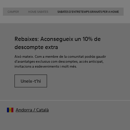
CAMPER
HOME SABATES
SABATES D’ENTRETEMPS GRANATS PER A HOME
Rebaixes: Aconsegueix un 10% de
descompte extra
Això mateix. Com a membre de la comunitat podràs gaudir
d’avantatges exclusius com descomptes, accés anticipat,
invitacions a esdeveniments i molt més.
Uneix-t’hi
Andorra
/
Català