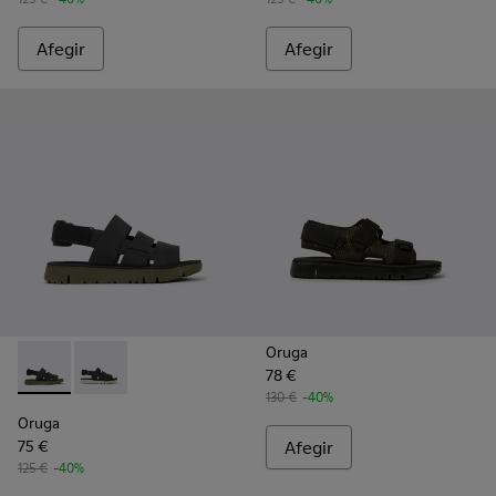
Afegir
Afegir
Oruga
78 €
Oruga - K100470-013 - Sandàlies negres de pell i tèxtil Per 
Oruga - K100470-006 - Sandàlia de color negre per 
130 €
-40%
Oruga
75 €
Afegir
125 €
-40%