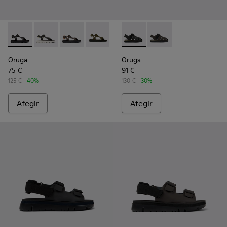
Oruga - K100416-011 - Sandàlia de pell de color negre per a
Oruga - K100416-023 - Multicolor
Oruga - K100416-021 - Sandàlia d’home de pel
Oruga - K100416-016 - Sandàlia de pell
Oruga - K100416-005 - Sandàlia
Oruga - K100285-007 - Sandàli
Oruga - K100285-006 -
Oruga
Oruga
75 €
91 €
125 €
-40%
130 €
-30%
Afegir
Afegir