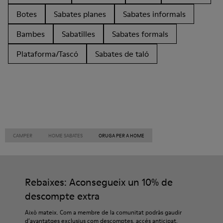
Botes
Sabates planes
Sabates informals
Bambes
Sabatilles
Sabates formals
Plataforma/Tascó
Sabates de taló
CAMPER
HOME SABATES
ORUGA PER A HOME
Rebaixes: Aconsegueix un 10% de
descompte extra
Això mateix. Com a membre de la comunitat podràs gaudir
d’avantatges exclusius com descomptes, accés anticipat,