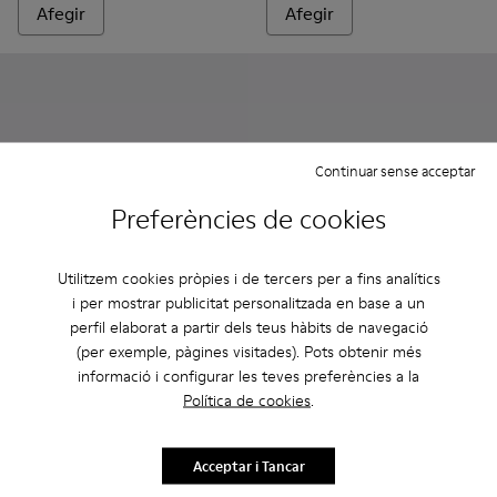
Afegir
Afegir
Continuar sense acceptar
Preferències de cookies
Utilitzem cookies pròpies i de tercers per a fins analítics
i per mostrar publicitat personalitzada en base a un
perfil elaborat a partir dels teus hàbits de navegació
Kobarah Flat - K100957-004 - Sandàlia multicolor unisex
Kobarah Flat - K100957-021 - Sandàlies sintètiques b
Kobarah Flat - K100957-018 - Sandàlies sintèt
Kobarah Flat - K100957-015 - Sandalina
Kobarah Flat - K100957-014 - San
Kobarah - K100839-002 - Sand
Kobarah Flat - K100957-0
Kobarah - K100839-034
Kobarah Flat - K1
Kobarah - K100
Kobarah Fl
Kobarah
Kob
(per exemple, pàgines visitades). Pots obtenir més
informació i configurar les teves preferències a la
Kobarah Flat
Kobarah
Política de cookies
.
59 €
75 €
99 €
-40%
125 €
-40%
Acceptar i Tancar
Afegir
Afegir