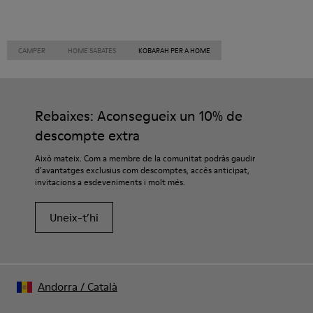
CAMPER
HOME SABATES
KOBARAH PER A HOME
Rebaixes: Aconsegueix un 10% de
descompte extra
Això mateix. Com a membre de la comunitat podràs gaudir
d’avantatges exclusius com descomptes, accés anticipat,
invitacions a esdeveniments i molt més.
Uneix-t’hi
Andorra
/
Català