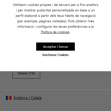
Utilitzem cookies pròpies i de tercers per a fins analítics
i per mostrar publicitat personalitzada en base a un
CAMPER
HOME SABATES
IMAR PER A HOME
perfil elaborat a partir dels teus hàbits de navegació
(per exemple, pàgines visitades). Pots obtenir més
informació i configurar les teves preferències a la
Política de cookies
.
Rebaixes: Aconsegueix un 10% de
descompte extra
Acceptar i Tancar
Això mateix. Com a membre de la comunitat podràs gaudir
Gestionar Cookies
d’avantatges exclusius com descomptes, accés anticipat,
invitacions a esdeveniments i molt més.
Uneix-t’hi
Andorra
/
Català