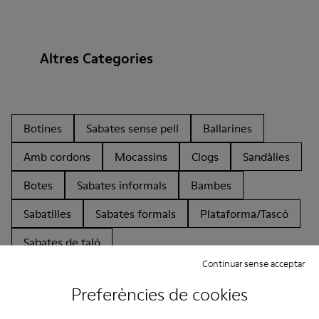
Altres Categories
Botines
Sabates sense pell
Ballarines
Amb cordons
Mocassins
Clogs
Sandàlies
Botes
Sabates informals
Bambes
Sabatilles
Sabates formals
Plataforma/Tascó
Sabates de taló
Continuar sense acceptar
Preferències de cookies