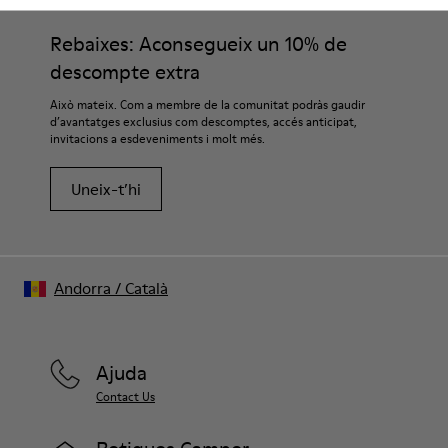
Rebaixes: Aconsegueix un 10% de
descompte extra
Això mateix. Com a membre de la comunitat podràs gaudir
d’avantatges exclusius com descomptes, accés anticipat,
invitacions a esdeveniments i molt més.
Uneix-t’hi
Andorra
/
Català
Ajuda
Contact Us