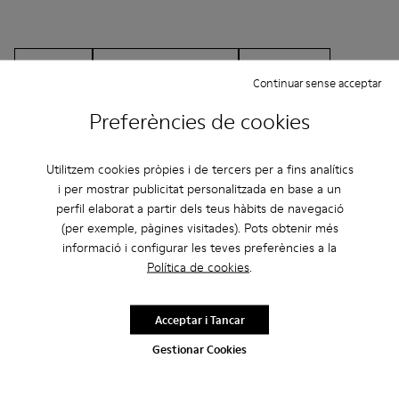
Botines
Sabates sense pell
Ballarines
Continuar sense acceptar
Amb cordons
Mocassins
Clogs
Sandàlies
Preferències de cookies
Botes
Sabates informals
Bambes
Utilitzem cookies pròpies i de tercers per a fins analítics
Sabatilles
Sabates formals
Plataforma/Tascó
i per mostrar publicitat personalitzada en base a un
Sabates de taló
perfil elaborat a partir dels teus hàbits de navegació
(per exemple, pàgines visitades). Pots obtenir més
informació i configurar les teves preferències a la
Política de cookies
.
Acceptar i Tancar
Gestionar Cookies
CAMPER
HOME SABATES
FMR PER A HOME